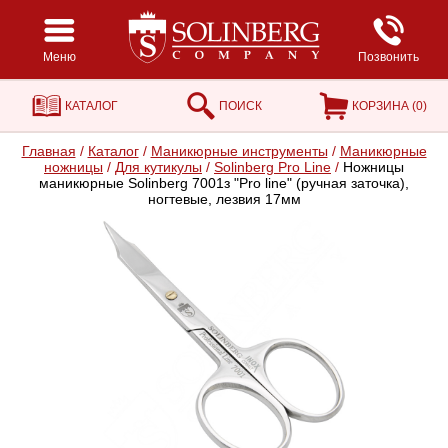
Меню
Позвонить
КАТАЛОГ
ПОИСК
КОРЗИНА (
0
)
Главная
/
Каталог
/
Маникюрные инструменты
/
Маникюрные
ножницы
/
Для кутикулы
/
Solinberg Pro Line
/
Ножницы
маникюрные Solinberg 7001з "Pro line" (ручная заточка),
ногтевые, лезвия 17мм