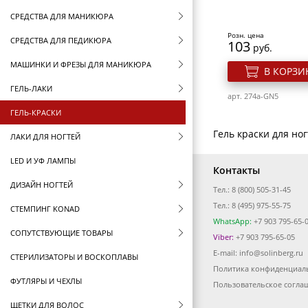
СРЕДСТВА ДЛЯ МАНИКЮРА
Розн. цена
СРЕДСТВА ДЛЯ ПЕДИКЮРА
103
руб.
МАШИНКИ И ФРЕЗЫ ДЛЯ МАНИКЮРА
В КОРЗИ
ГЕЛЬ-ЛАКИ
арт. 274a-GN5
ГЕЛЬ-КРАСКИ
Гель краски для но
ЛАКИ ДЛЯ НОГТЕЙ
LED И УФ ЛАМПЫ
Контакты
ДИЗАЙН НОГТЕЙ
Тел.: 8 (800) 505-31-45
Тел.: 8 (495) 975-55-75
СТЕМПИНГ KONAD
WhatsApp:
+7 903 795-65-
СОПУТСТВУЮЩИЕ ТОВАРЫ
Viber:
+7 903 795-65-05
E-mail:
info@solinberg.ru
СТЕРИЛИЗАТОРЫ И ВОСКОПЛАВЫ
Политика конфиденциал
ФУТЛЯРЫ И ЧЕХЛЫ
Пользовательское согла
ЩЕТКИ ДЛЯ ВОЛОС