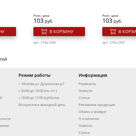
Розн. цена
Розн. цена
103
103
руб.
руб.
НУ
В КОРЗИНУ
В КОРЗ
арт. 274a-GN6
арт. 274a-GN7
гтей
Режим работы
Информация
г. Москва ул. Душинская д.7
Реквизиты
с 09:00 до 18:00 (пн.-пт.)
Новости
05
с 10:00 до 17:00 (суббота)
Статьи
Воскресенье выходной день
Рекламная продукция
Обмен и возврат
ьности
О компании
шение
Новости
Статьи