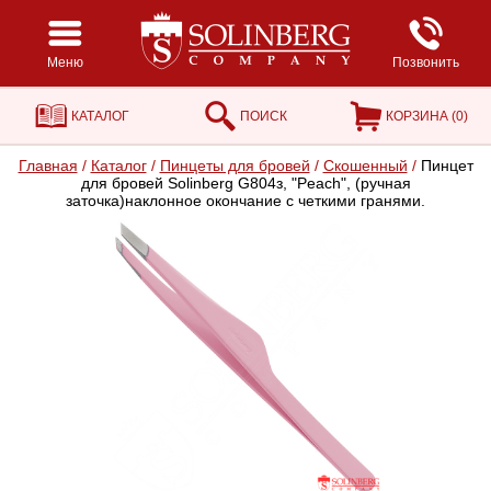
Меню
Позвонить
КАТАЛОГ
ПОИСК
КОРЗИНА (
0
)
Главная
/
Каталог
/
Пинцеты для бровей
/
Скошенный
/
Пинцет
для бровей Solinberg G804з, "Peach", (ручная
заточка)наклонное окончание с четкими гранями.