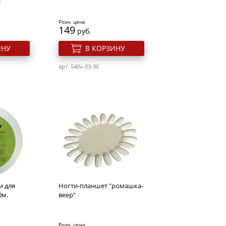
)
Розн. цена
149
руб.
ИНУ
В КОРЗИНУ
арт. 540v-03-30
и для
Ногти-планшет "ромашка-
0м.
веер"
Розн. цена