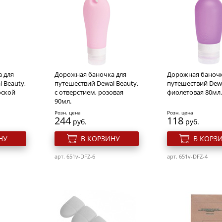
 для
Дорожная баночка для
Дорожная баночк
 Beauty,
путешествий Dewal Beauty,
путешествий Dewa
оской
с отверстием, розовая
фиолетовая 80мл.
90мл.
Розн. цена
Розн. цена
244
118
руб.
руб.
НУ
В КОРЗИНУ
В КОРЗ
арт. 651v-DFZ-6
арт. 651v-DFZ-4