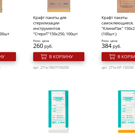
Крафт пакеты для
Крафт пакеты
стерилизации
самоклеющиеся,
инструментов
"КлиниПак" 150х2
100шт
"СтериТ"150х250, 100шт
(100шт.)
Розн. цена
Розн. цена
260
384
руб.
руб.
НУ
В КОРЗИНУ
В КОРЗ
0
арт. 271a-ПБCП150250
арт. 271a-KP-150250