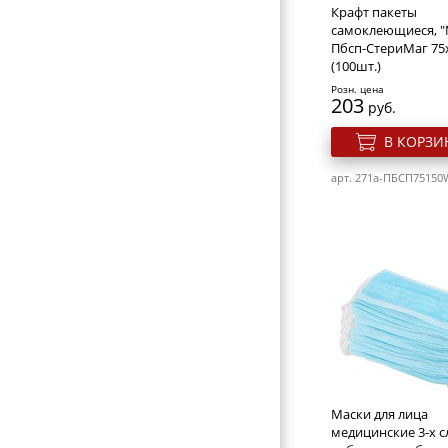
Крафт пакеты
самоклеющиеся, "
Пбсп-СтериМаг 75
(100шт.)
Розн. цена
203
руб.
В КОРЗИ
арт. 271a-ПБCП75150
Маски для лица
медицинские 3-х с