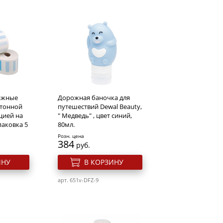
ажные
Дорожная баночка для
ртонной
путешествий Dewal Beauty,
цией на
" Медведь" , цвет синий,
паковка 5
80мл.
Розн. цена
384
руб.
ИНУ
В КОРЗИНУ
арт. 651v-DFZ-9