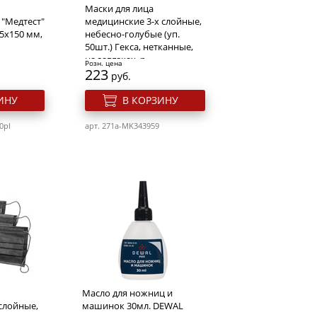
Маски для лица
"Медтест"
медицинские 3-х слойные,
5х150 мм,
небесно-голубые (уп.
50шт.) Гекса, нетканные,
на завязках, р
Розн. цена
223
руб.
ИНУ
В КОРЗИНУ
0pl
арт. 271a-MK343959
Масло для ножниц и
слойные,
машинок 30мл. DEWAL