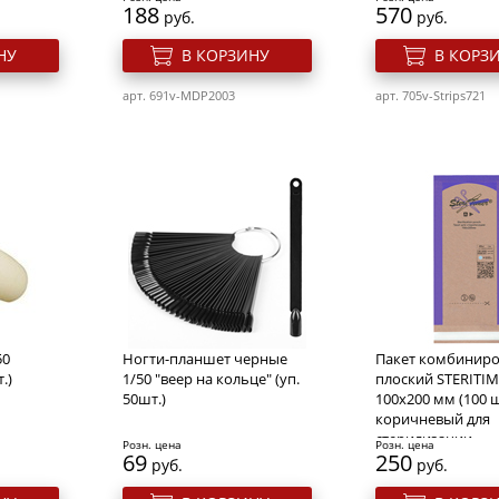
188
570
руб.
руб.
НУ
В КОРЗИНУ
В КОРЗ
арт. 691v-MDP2003
арт. 705v-Strips721
50
Ногти-планшет черные
Пакет комбинир
.)
1/50 "веер на кольце" (уп.
плоский STERITI
50шт.)
100х200 мм (100 ш
коричневый для
стерилизации
Розн. цена
Розн. цена
69
250
руб.
руб.