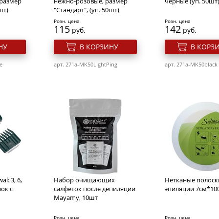
 размер
нежно-розовые, размер
чёрные (уп. 50шт
шт)
"Стандарт", (уп. 50шт)
Розн. цена
Розн. цена
115
142
руб.
руб.
НУ
В КОРЗИНУ
В КОРЗ
e
арт. 271a-MK50LightPing
арт. 271a-MK50black
l: 3, 6,
Набор очищающих
Нетканые полоск
ок с
салфеток после депиляции
эпиляции 7см*10
Mayamy, 10шт
Розн. цена
Розн. цена