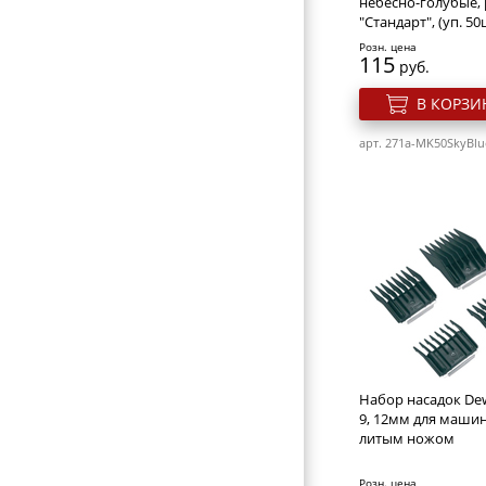
небесно-голубые,
"Стандарт", (уп. 50
Розн. цена
115
руб.
В КОРЗИ
арт. 271a-MK50SkyBlu
Набор насадок Dewa
9, 12мм для машин
литым ножом
Розн. цена