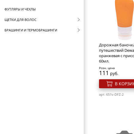
ФУТЛЯРЫ И ЧЕХЛЫ
ЩЕТКИ ДЛЯ ВОЛОС
БРАШИНГИ И ТЕРМОБРАШИНГИ
РАСЧЕСКИ И ГРЕБНИ
Дорожная баночка
путешествий Dewal
БИГУДИ И КОКЛЮШКИ
оранжевая с прис
60мл.
РЕЗИНКИ И ШПИЛЬКИ ДЛЯ ВОЛОС
Розн. цена
111
НОЖНИЦЫ ПАРИКМАХЕРСКИЕ
руб.
ПАРИКМАХЕРСКИЕ ПРИНАДЛЕЖНОСТИ
В КОРЗИ
ФЕНЫ ДЛЯ ВОЛОС
арт. 651v-DFZ-2
ЩИПЦЫ ДЛЯ ВОЛОС
ПЛОЙКИ ДЛЯ ВОЛОС
МАШИНКИ ДЛЯ СТРИЖКИ