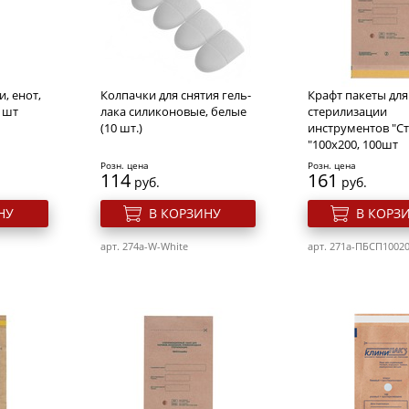
, енот,
Колпачки для снятия гель-
Крафт пакеты для
1 шт
лака силиконовые, белые
стерилизации
(10 шт.)
инструментов "С
"100х200, 100шт
Розн. цена
Розн. цена
114
161
руб.
руб.
НУ
В КОРЗИНУ
В КОРЗ
арт. 274a-W-White
арт. 271a-ПБCП1002