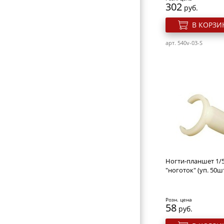
302
руб.
В КОРЗИ
арт. 540v-03-S
Ногти-планшет 1/
"ноготок" (уп. 50шт
Розн. цена
58
руб.