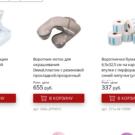
ации
Воротник-лоток для
Воротнички бум
ый
окрашивания
6,5x32,5 см на ка
Dewal,пластик с резиновой
втулке с перфора
прокладкой,прозрачный
синей липучке (у
рулон
Розн. цена
Розн. цена
655
337
руб.
руб.
НУ
В КОРЗИНУ
В КОРЗ
арт. 650v-JPP0015
арт. 271a-W-15990