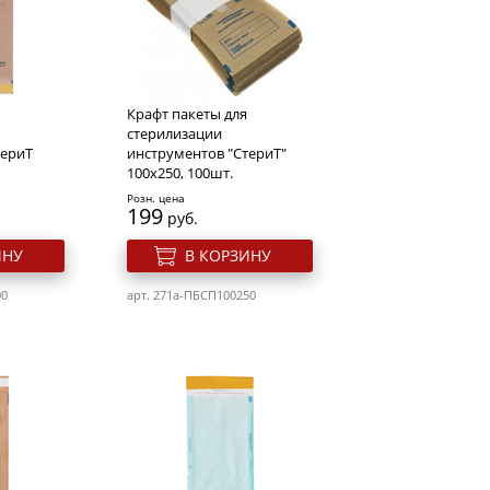
Крафт пакеты для
стерилизации
териТ
инструментов "СтериТ"
100х250, 100шт.
Розн. цена
199
руб.
ИНУ
В КОРЗИНУ
00
арт. 271a-ПБCП100250