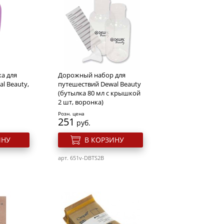
а для
Дорожный набор для
l Beauty,
путешествий Dewal Beauty
(бутылка 80 мл с крышкой
2 шт, воронка)
Розн. цена
251
руб.
ИНУ
В КОРЗИНУ
арт. 651v-DBTS2B