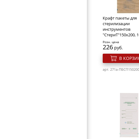
Крафт пакеты для
стерилизации
инструментов
"СтериТ"150х200, 
Розн. цена
226
руб.
В КОРЗИ
арт. 271a-ПБCП15020