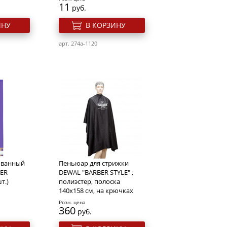
11
руб.
ИНУ
В КОРЗИНУ
арт. 274a-1120
ованный
Пеньюар для стрижки
MER
DEWAL "BARBER STYLE" ,
т.)
полиэстер, полоска
140х158 см, на крючках
Розн. цена
360
руб.