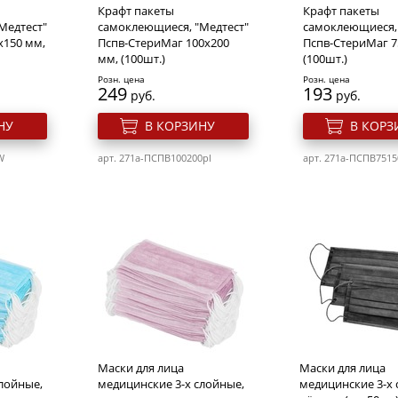
Крафт пакеты
Крафт пакеты
Медтест"
самоклеющиеся, "Медтест"
самоклеющиеся, 
х150 мм,
Пспв-СтериМаг 100х200
Пспв-СтериМаг 7
мм, (100шт.)
(100шт.)
Розн. цена
Розн. цена
249
193
руб.
руб.
НУ
В КОРЗИНУ
В КОРЗ
W
арт. 271a-ПCПB100200pl
арт. 271a-ПCПB7515
Маски для лица
Маски для лица
лойные,
медицинские 3-х слойные,
медицинские 3-х 