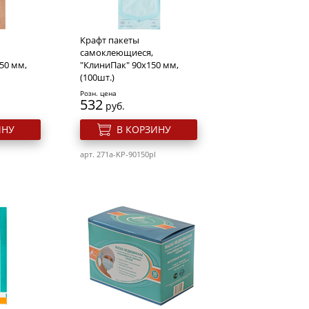
Крафт пакеты
самоклеющиеся,
50 мм,
"КлиниПак" 90х150 мм,
(100шт.)
Розн. цена
532
руб.
ИНУ
В КОРЗИНУ
арт. 271a-KP-90150pl