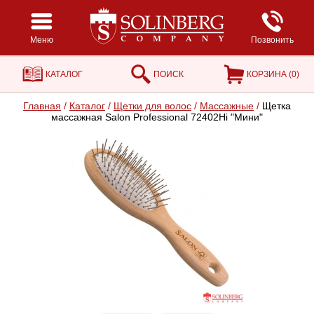
Меню
Позвонить
КАТАЛОГ
ПОИСК
КОРЗИНА (
0
)
Главная
/
Каталог
/
Щетки для волос
/
Массажные
/
Щетка
массажная Salon Professional 72402Hi "Мини"