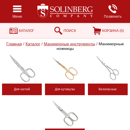
Меню
Позвонить
КАТАЛОГ
ПОИСК
КОРЗИНА (
0
)
Главная
/
Каталог
/
Маникюрные инструменты
/
Маникюрные
ножницы
Для ногтей
Для кутикулы
Безопасные