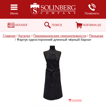
Меню
Позвонить
КАТАЛОГ
ПОИСК
КОРЗИНА (
0
)
Главная
/
Каталог
/
Парикмахерские принадлежности
/
Пеньюар
/
Фартук односторонний длинный чёрный бархат