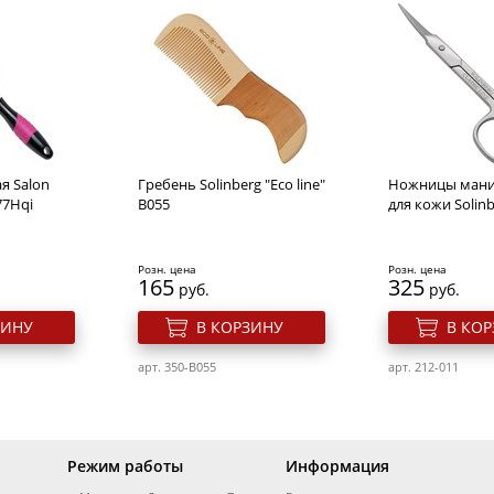
тей 10 мл.
Щетка Dewal Beauty серия
Паста для бров
AM №7
"Ocean wave", продувная, с
Sexy Brow Henna
нейлоновым штифтом,
форма волна
Розн. цена
Розн. цена
400
302
руб.
руб.
я Salon
Гребень Solinberg "Eco line"
Ножницы ман
ЗИНУ
В КОРЗИНУ
В КО
77Hqi
B055
для кожи Solinb
M-7
арт. 320v-DBEF8-1LightBlu
арт. 691v-SH-0002
Розн. цена
Розн. цена
165
325
руб.
руб.
ЗИНУ
В КОРЗИНУ
В КО
арт. 350-B055
арт. 212-011
Режим работы
Информация