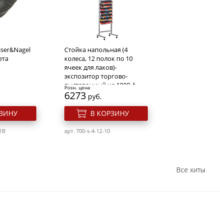
ser&Nagel
Стойка напольная (4
ета
колеса, 12 полок по 10
ячеек для лаков)-
экспозитор торгово-
выставочный на 1000 ф
Розн. цена
6273
руб.
РЗИНУ
В КОРЗИНУ
1B
арт. 700-s-4-12-10
Все хиты