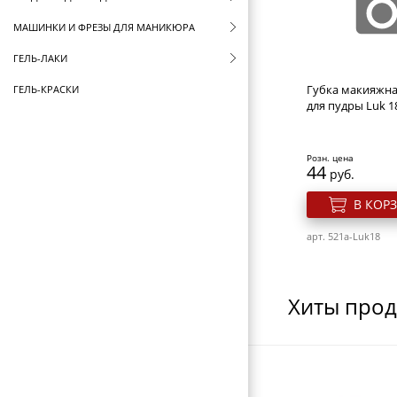
МАШИНКИ И ФРЕЗЫ ДЛЯ МАНИКЮРА
ГЕЛЬ-ЛАКИ
Губка макияжна
ГЕЛЬ-КРАСКИ
для пудры Luk 18
ЛАКИ ДЛЯ НОГТЕЙ
LED И УФ ЛАМПЫ
Розн. цена
44
руб.
ДИЗАЙН НОГТЕЙ
В КОР
СТЕМПИНГ KONAD
арт. 521a-Luk18
СОПУТСТВУЮЩИЕ ТОВАРЫ
СТЕРИЛИЗАТОРЫ И ВОСКОПЛАВЫ
Хиты про
ФУТЛЯРЫ И ЧЕХЛЫ
ЩЕТКИ ДЛЯ ВОЛОС
БРАШИНГИ И ТЕРМОБРАШИНГИ