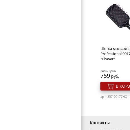
РАСЧЕСКИ И ГРЕБНИ
БИГУДИ И КОКЛЮШКИ
Гель лак для ног
ELPAZA ICE CRE
РЕЗИНКИ И ШПИЛЬКИ ДЛЯ ВОЛОС
НОЖНИЦЫ ПАРИКМАХЕРСКИЕ
Розн. цена
ПАРИКМАХЕРСКИЕ ПРИНАДЛЕЖНОСТИ
160
руб.
Щетка массажна
ФЕНЫ ДЛЯ ВОЛОС
В КОР
Professional 991
"Flower"
ЩИПЦЫ ДЛЯ ВОЛОС
арт. 275e-ICE CREA
Розн. цена
ПЛОЙКИ ДЛЯ ВОЛОС
759
руб.
МАШИНКИ ДЛЯ СТРИЖКИ
В КОР
НОЖНИЦЫ ПОРТНОВСКИЕ
арт. 337-99177HQI
ЗЕРКАЛА
ПЕРЕВОДНЫЕ ТАТУИРОВКИ
Контакты
КОСМЕТИЧКИ