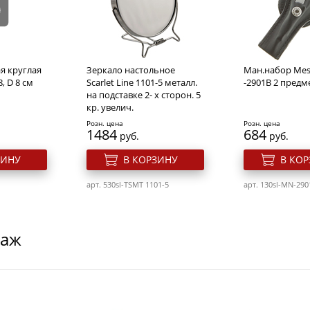
я круглая
Зеркало настольное
Ман.набор Mes
, D 8 см
Scarlet Line 1101-5 металл.
-2901B 2 предм
на подставке 2- х сторон. 5
кр. увелич.
Розн. цена
Розн. цена
1484
684
руб.
руб.
ЗИНУ
В КОРЗИНУ
В КО
арт. 530sl-TSMT 1101-5
арт. 130sl-MN-290
даж