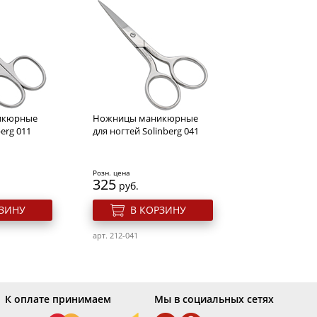
ей золотая
Фен DEWAL PRO ELEGANCE,
, 15 г
лиловый, 2300Вт,
ионизация, 2 насадки
Розн. цена
5910
руб.
икюрные
Ножницы маникюрные
РЗИНУ
В КОРЗИНУ
erg 011
для ногтей Solinberg 041
8
арт. 540v-03-9010 Lilac
Розн. цена
325
руб.
РЗИНУ
В КОРЗИНУ
арт. 212-041
К оплате принимаем
Мы в социальных сетях