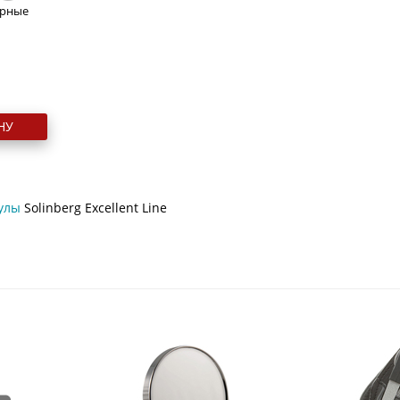
рные
НУ
улы
Solinberg Excellent Line