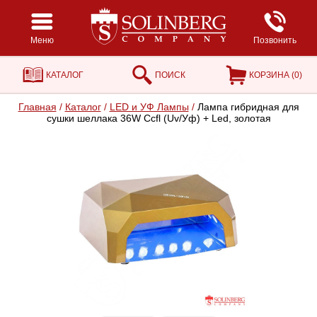
Меню
Позвонить
КАТАЛОГ
ПОИСК
КОРЗИНА (
0
)
Главная
/
Каталог
/
LED и УФ Лампы
/
Лампа гибридная для
сушки шеллака 36W Ccfl (Uv/Уф) + Led, золотая