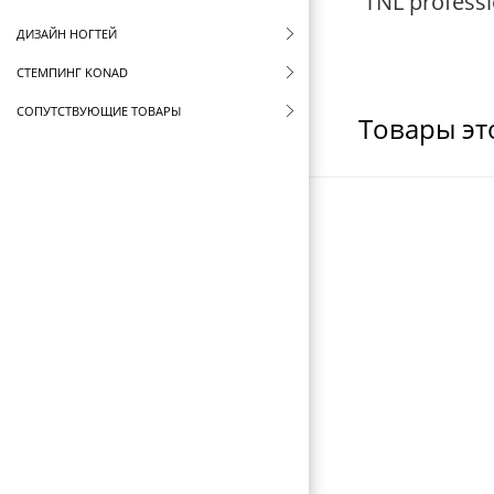
TNL professi
ДИЗАЙН НОГТЕЙ
СТЕМПИНГ KONAD
СОПУТСТВУЮЩИЕ ТОВАРЫ
Товары эт
СТЕРИЛИЗАТОРЫ И ВОСКОПЛАВЫ
ФУТЛЯРЫ И ЧЕХЛЫ
ЩЕТКИ ДЛЯ ВОЛОС
БРАШИНГИ И ТЕРМОБРАШИНГИ
РАСЧЕСКИ И ГРЕБНИ
БИГУДИ И КОКЛЮШКИ
РЕЗИНКИ И ШПИЛЬКИ ДЛЯ ВОЛОС
НОЖНИЦЫ ПАРИКМАХЕРСКИЕ
ПАРИКМАХЕРСКИЕ ПРИНАДЛЕЖНОСТИ