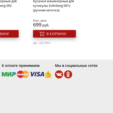
юрные для
Кусачки маникюрные для
berg 092
кутикулы Solinberg 091z
(ручная заточка)
Розн. цена
699
руб.
РЗИНУ
В КОРЗИНУ
арт. 222-091z
К оплате принимаем
Мы в социальных сетях
ей и
Лампа Led мини
оградная
светодиодная 9W арка
 с
4104Green Molecule Spa