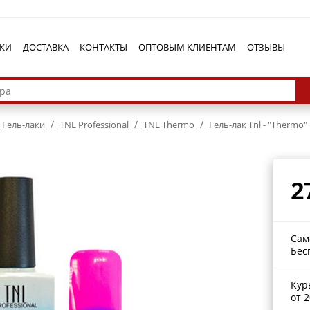
КИ
ДОСТАВКА
КОНТАКТЫ
ОПТОВЫМ КЛИЕНТАМ
ОТЗЫВЫ
/
/
/
Гель-лаки
TNL Professional
TNL Thermo
Гель-лак Tnl - "Тhermo
2
Сам
Бес
Кур
от 2