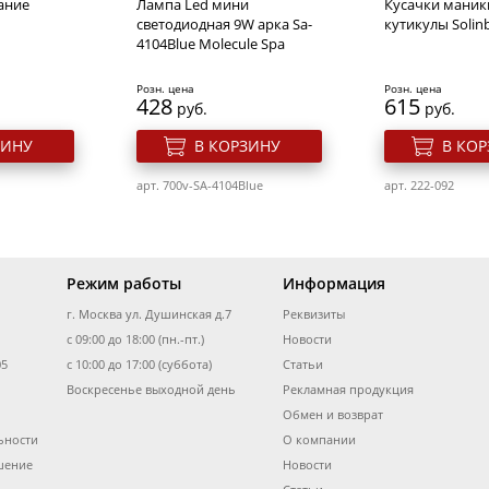
ание
Лампа Led мини
Кусачки маник
светодиодная 9W арка Sa-
кутикулы Solin
4104Blue Molecule Spa
Розн. цена
Розн. цена
428
615
руб.
руб.
ЗИНУ
В КОРЗИНУ
В КО
арт. 700v-SA-4104Blue
арт. 222-092
Режим работы
Информация
г. Москва ул. Душинская д.7
Реквизиты
с 09:00 до 18:00 (пн.-пт.)
Новости
05
с 10:00 до 17:00 (суббота)
Статьи
Воскресенье выходной день
Рекламная продукция
Обмен и возврат
ьности
О компании
тикулы
Лампа гибридная для
Масло для ногт
o line"
сушки шеллака 36W Ccfl
кутикулы "Вин
шение
Новости
(Uv/Уф) + Led, золотая
косточка" (шар