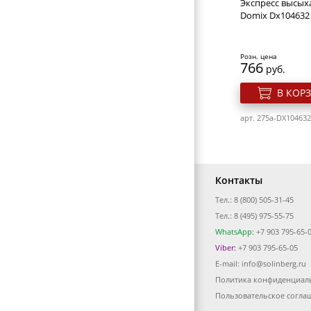
Экспресс высых
Domix Dx104632
Розн. цена
766
руб.
В КОР
арт. 275a-DX104632
Контакты
Тел.: 8 (800) 505-31-45
Тел.: 8 (495) 975-55-75
WhatsApp:
+7 903 795-65-
Viber:
+7 903 795-65-05
E-mail:
info@solinberg.ru
Политика конфиденциал
Кусачки для ку
Solinberg 606 "Pr
Пользовательское согла
(Cobalt)