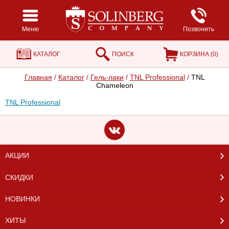
Меню
Позвонить
КАТАЛОГ
ПОИСК
КОРЗИНА (
0
)
Главная
/
Каталог
/
Гель-лаки
/
TNL Professional
/
TNL
Сhameleon
TNL Professional
АКЦИИ
СКИДКИ
НОВИНКИ
ХИТЫ