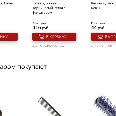
ос Dewal
Валик длинный
Резинки для во
коричневый, сетка с
Re011
фиксатором
Розн. цена
Розн. цена
416
44
руб.
руб.
ЗИНУ
В КОРЗИНУ
В КО
арт. 650v-HO-5102Brown
арт. 610v-RE011
варом покупают
ески
Валик для прически
Валик для прич
 бежевый d
Dewal,сетка, блондин
губка с кнопко