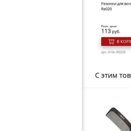
НОЖНИЦЫ ПОРТНОВСКИЕ
Резинки для вол
Re020
ЗЕРКАЛА
ПЕРЕВОДНЫЕ ТАТУИРОВКИ
Розн. цена
113
руб.
КОСМЕТИЧКИ
В КОР
ЭЛЕКТРОТОВАРЫ
ВИЗИТНИЦЫ-ПОРТМОНЕ
арт. 610v-RE020
ГАЛАНТЕРЕЯ
ОБОРУДОВАНИЕ
С этим то
Валик для прич
круглый, губка,