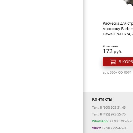
8см
Розн. цена
50
руб.
Расческа для ст
В КОР
машинку Barber 
Dewal Co-007/4, 
арт. 650v-H-08Blon
Розн. цена
172
руб.
В КОР
арт. 350v-CO-0074
Контакты
Тел.: 8 (800) 505-31-45
Валик для прич
Тел.: 8 (495) 975-55-75
круглый, губка,
6см
WhatsApp:
+7 903 795-65-
Viber:
+7 903 795-65-05
Розн. цена