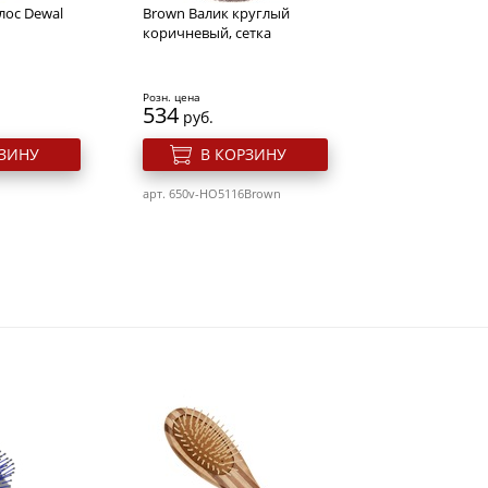
лос Dewal
Brown Валик круглый
коричневый, сетка
Розн. цена
534
руб.
РЗИНУ
В КОРЗИНУ
арт. 650v-HO5116Brown
ески Dewal,
Валик для прически Dewal
й, черный
Ho-Pc Blond