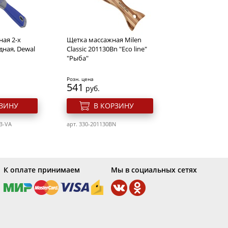
Розн. цена
317
руб.
ая 2-х
Щетка массажная Milen
РЗИНУ
В КОРЗИНУ
дная, Dewal
Classic 201130Bn "Eco line"
"Рыба"
Black
арт. 650v-HOPCblond
Розн. цена
541
руб.
РЗИНУ
В КОРЗИНУ
B-VA
арт. 330-201130BN
К оплате принимаем
Мы в социальных сетях
руглый
Валик для волос
 волоса
Розн. цена