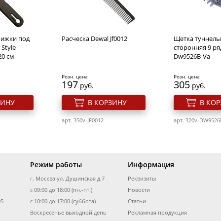
d14см
25 см
Розн. цена
Розн. цена
572
710
руб.
руб.
рижки под
Расческа Dewal Jf0012
Щетка туннельн
ЗИНУ
В КОРЗИНУ
В КО
Style
сторонняя 9 ря
20 см
Dw9526B-Va
d
арт. 650v-HO5151Blond
арт. 650v-HO5111
Розн. цена
Розн. цена
197
305
руб.
руб.
ЗИНУ
В КОРЗИНУ
В КО
арт. 350v-JF0012
арт. 320v-DW9526
Режим работы
Информация
г. Москва ул. Душинская д.7
Реквизиты
ески
Резинки для волос Dewal
Blond Валик к
 бежевый d
с 09:00 до 18:00 (пн.-пт.)
Re028, коричневые, mini 10
Новости
блондин из
шт/уп
искусственного
05
с 10:00 до 17:00 (суббота)
Статьи
Воскресенье выходной день
Рекламная продукция
Розн. цена
Розн. цена