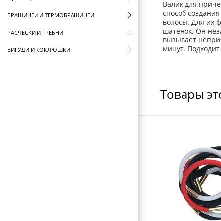
Валик для приче
способ создания
БРАШИНГИ И ТЕРМОБРАШИНГИ
волосы. Для их 
шатенок. Он нез
РАСЧЕСКИ И ГРЕБНИ
вызывает неприя
минут. Подходит
БИГУДИ И КОКЛЮШКИ
РЕЗИНКИ И ШПИЛЬКИ ДЛЯ ВОЛОС
РЕЗИНКИ И ВАЛИКИ
Товары эт
ШПИЛЬКИ И НЕВИДИМКИ
НОЖНИЦЫ ПАРИКМАХЕРСКИЕ
ПАРИКМАХЕРСКИЕ ПРИНАДЛЕЖНОСТИ
ФЕНЫ ДЛЯ ВОЛОС
ЩИПЦЫ ДЛЯ ВОЛОС
ПЛОЙКИ ДЛЯ ВОЛОС
МАШИНКИ ДЛЯ СТРИЖКИ