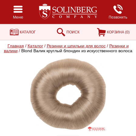
Меню
Позвонить
КАТАЛОГ
ПОИСК
КОРЗИНА (
0
)
Главная
/
Каталог
/
Резинки и шпильки для волос
/
Резинки и
валики
/
Blond Валик круглый блондин из искусственного волоса