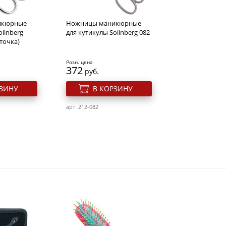
икюрные
Ножницы маникюрные
olinberg
для кутикулы Solinberg 082
аточка)
Розн. цена
372
руб.
РЗИНУ
В КОРЗИНУ
арт. 212-082