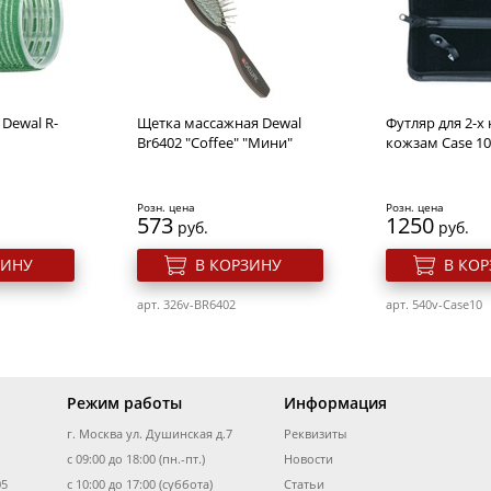
кюрные
Ножницы для кутикулы
Ножницы ман
linberg
Solinberg 1007 "Comfort
Solinberg 0012
Line"
Розн. цена
Розн. цена
436
410
руб.
руб.
Dewal R-
Щетка массажная Dewal
Футляр для 2-х
ЗИНУ
В КОРЗИНУ
В КО
Br6402 "Coffee" "Мини"
кожзам Case 10
арт. 212-1007
арт. 212-0012
Розн. цена
Розн. цена
573
1250
руб.
руб.
ЗИНУ
В КОРЗИНУ
В КО
арт. 326v-BR6402
арт. 540v-Case10
Режим работы
Информация
г. Москва ул. Душинская д.7
Реквизиты
кюрные
Ножницы маникюрные
Ножницы ман
с 09:00 до 18:00 (пн.-пт.)
для кутикулы Solinberg
Новости
Solinberg 0012z
1151z (ручная заточка)
05
с 10:00 до 17:00 (суббота)
Статьи