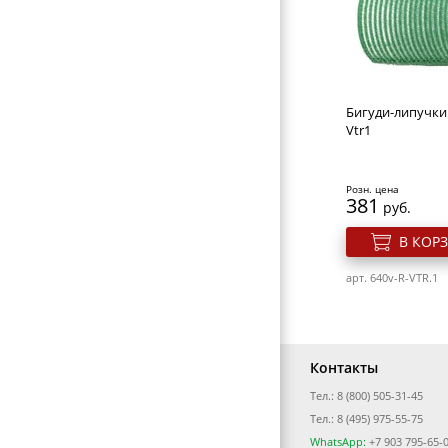
Ножницы мани
ЭЛЕКТРОТОВАРЫ
для кутикулы So
0071
ВИЗИТНИЦЫ-ПОРТМОНЕ
Розн. цена
ГАЛАНТЕРЕЯ
410
руб.
Бигуди-липучки 
ОБОРУДОВАНИЕ
В КОР
Vtr1
арт. 212-0071
Розн. цена
381
руб.
В КОР
арт. 640v-R-VTR.1
Контакты
Тел.: 8 (800) 505-31-45
Ножницы мани
Тел.: 8 (495) 975-55-75
Solinberg 0021
WhatsApp:
+7 903 795-65-