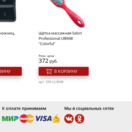
икюрные
Ножницы маникюрные
для кутикулы Solinberg
0022z (ручная заточка)
Розн. цена
514
руб.
 ножниц,
Щётка массажная Salon
РЗИНУ
В КОРЗИНУ
Professional Ul8948
"Colorful"
арт. 212-0022z
Розн. цена
372
руб.
РЗИНУ
В КОРЗИНУ
арт. 339-UL8948
К оплате принимаем
Мы в социальных сетях
икюрные
Ножницы маникюрные
для кутикулы Solinberg
0072z (ручная заточка)