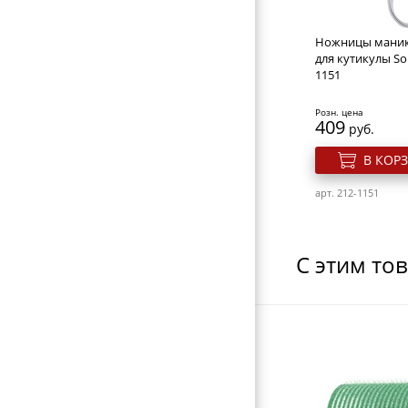
РАСЧЕСКИ И ГРЕБНИ
БИГУДИ И КОКЛЮШКИ
Ножницы мани
для кутикулы So
РЕЗИНКИ И ШПИЛЬКИ ДЛЯ ВОЛОС
1151
НОЖНИЦЫ ПАРИКМАХЕРСКИЕ
Розн. цена
409
руб.
ПАРИКМАХЕРСКИЕ ПРИНАДЛЕЖНОСТИ
В КОР
ФЕНЫ ДЛЯ ВОЛОС
арт. 212-1151
ЩИПЦЫ ДЛЯ ВОЛОС
ПЛОЙКИ ДЛЯ ВОЛОС
С этим то
МАШИНКИ ДЛЯ СТРИЖКИ
НОЖНИЦЫ ПОРТНОВСКИЕ
ЗЕРКАЛА
ПЕРЕВОДНЫЕ ТАТУИРОВКИ
КОСМЕТИЧКИ