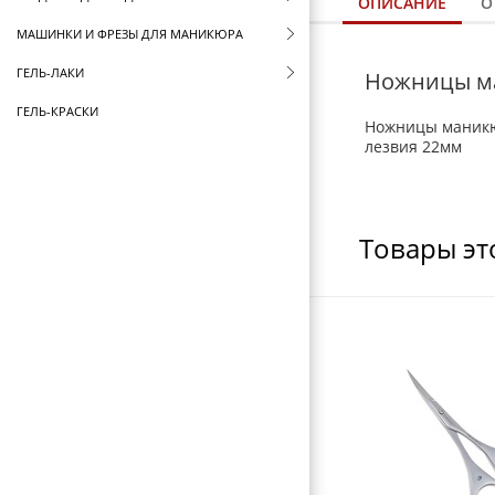
ОПИСАНИЕ
О
МАШИНКИ И ФРЕЗЫ ДЛЯ МАНИКЮРА
ГЕЛЬ-ЛАКИ
Ножницы ма
ГЕЛЬ-КРАСКИ
Ножницы маникюр
лезвия 22мм
ЛАКИ ДЛЯ НОГТЕЙ
LED И УФ ЛАМПЫ
ДИЗАЙН НОГТЕЙ
Товары эт
СТЕМПИНГ KONAD
СОПУТСТВУЮЩИЕ ТОВАРЫ
СТЕРИЛИЗАТОРЫ И ВОСКОПЛАВЫ
ФУТЛЯРЫ И ЧЕХЛЫ
ЩЕТКИ ДЛЯ ВОЛОС
БРАШИНГИ И ТЕРМОБРАШИНГИ