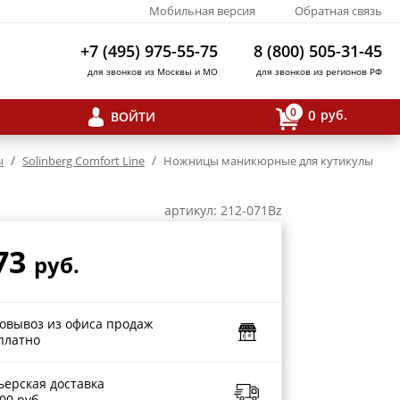
Мобильная версия
Обратная связь
+7 (495) 975-55-75
8 (800) 505-31-45
для звонков из Москвы и МО
для звонков из регионов РФ
0
0
руб.
ВОЙТИ
/
/
ы
Solinberg Comfort Line
Ножницы маникюрные для кутикулы
артикул: 212-071Bz
73
руб.
овывоз из офиса продаж
платно
ьерская доставка
00 руб.