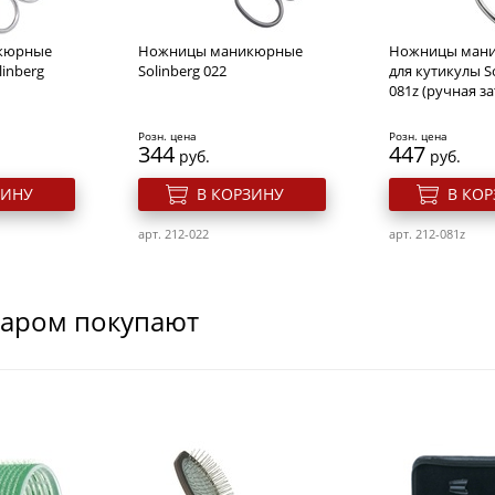
кюрные
Ножницы маникюрные
Ножницы ман
linberg
Solinberg 022
для кутикулы S
081z (ручная з
Розн. цена
Розн. цена
344
447
руб.
руб.
ЗИНУ
В КОРЗИНУ
В КО
арт. 212-022
арт. 212-081z
варом покупают