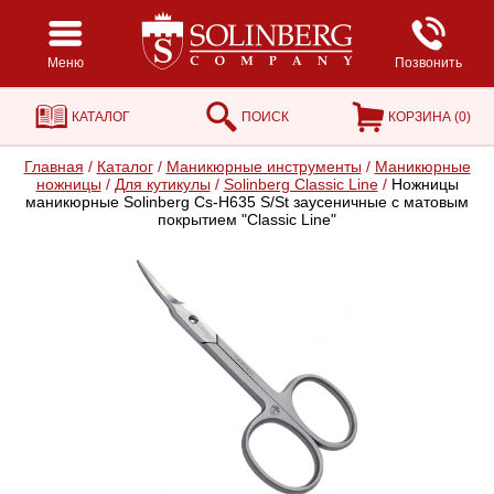
Меню
Позвонить
КАТАЛОГ
ПОИСК
КОРЗИНА (
0
)
Главная
/
Каталог
/
Маникюрные инструменты
/
Маникюрные
ножницы
/
Для кутикулы
/
Solinberg Classic Line
/
Ножницы
маникюрные Solinberg Cs-H635 S/St заусеничные с матовым
покрытием "Classic Line"