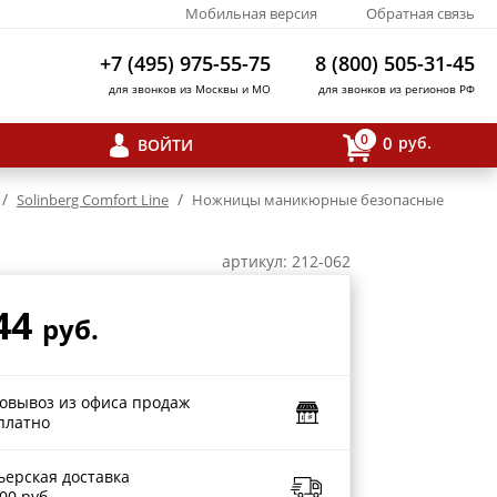
Мобильная версия
Обратная связь
+7 (495) 975-55-75
8 (800) 505-31-45
для звонков из Москвы и МО
для звонков из регионов РФ
0
0
руб.
ВОЙТИ
/
/
Solinberg Comfort Line
Ножницы маникюрные безопасные
артикул: 212-062
44
руб.
овывоз из офиса продаж
платно
ьерская доставка
00 руб.