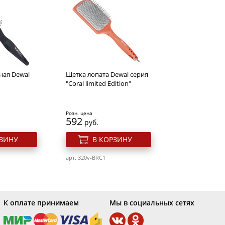
икюрные
lassic Line"
а) ногтевые,
товые, лезв
ная Dewal
Щетка лопата Dewal серия
РЗИНУ
"Coral limited Edition"
Розн. цена
592
руб.
РЗИНУ
В КОРЗИНУ
арт. 320v-BRC1
К оплате принимаем
Мы в социальных сетях