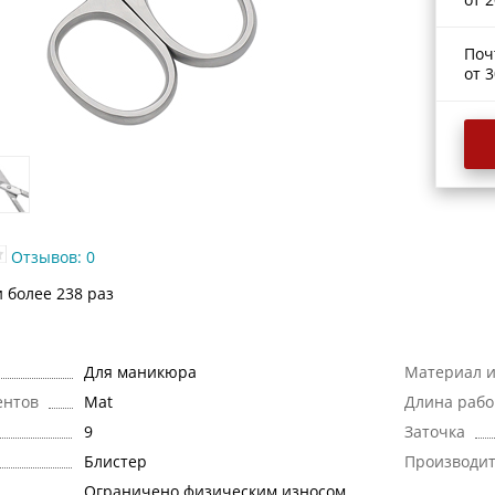
Поч
от 3
Отзывов: 0
и более 238 раз
Для маникюра
Материал и
ентов
Mat
Длина рабо
9
Заточка
Блистер
Производи
Ограничено физическим износом