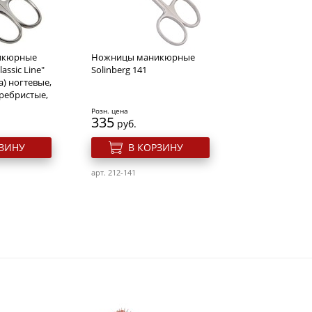
икюрные
Ножницы маникюрные
lassic Line"
Solinberg 141
а) ногтевые,
еребристые,
Розн. цена
335
руб.
РЗИНУ
В КОРЗИНУ
арт. 212-141