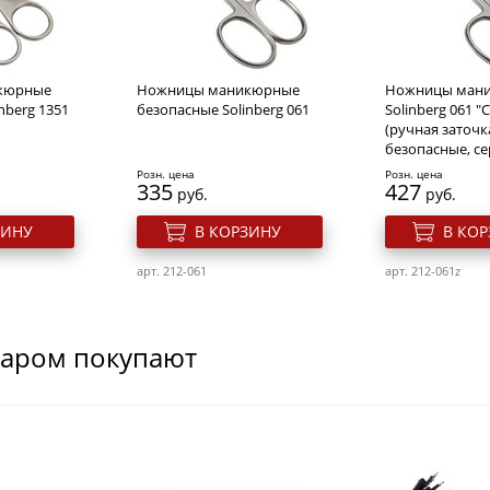
кюрные
Ножницы маникюрные
Ножницы ман
nberg 1351
безопасные Solinberg 061
Solinberg 061 "C
(ручная заточк
безопасные, с
Розн. цена
Розн. цена
335
427
руб.
руб.
ЗИНУ
В КОРЗИНУ
В КО
арт. 212-061
арт. 212-061z
варом покупают