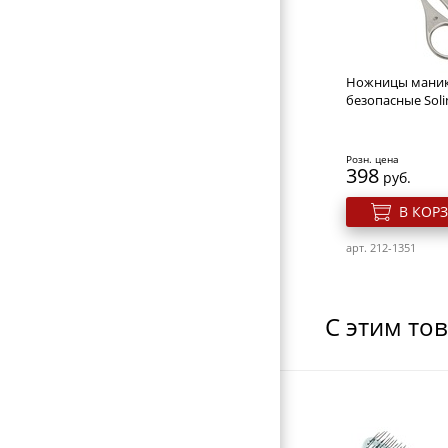
РЕЗИНКИ И ШПИЛЬКИ ДЛЯ ВОЛОС
НОЖНИЦЫ ПАРИКМАХЕРСКИЕ
ПАРИКМАХЕРСКИЕ ПРИНАДЛЕЖНОСТИ
Ножницы мани
безопасные Soli
ФЕНЫ ДЛЯ ВОЛОС
ЩИПЦЫ ДЛЯ ВОЛОС
Розн. цена
398
руб.
ПЛОЙКИ ДЛЯ ВОЛОС
В КОР
МАШИНКИ ДЛЯ СТРИЖКИ
НОЖНИЦЫ ПОРТНОВСКИЕ
арт. 212-1351
ЗЕРКАЛА
ПЕРЕВОДНЫЕ ТАТУИРОВКИ
С этим то
КОСМЕТИЧКИ
ЭЛЕКТРОТОВАРЫ
ВИЗИТНИЦЫ-ПОРТМОНЕ