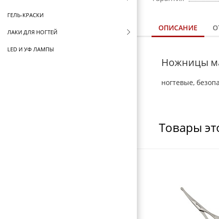
ГЕЛЬ-КРАСКИ
ОПИСАНИЕ
О
ЛАКИ ДЛЯ НОГТЕЙ
LED И УФ ЛАМПЫ
Ножницы ман
ДИЗАЙН НОГТЕЙ
ногтевые, безоп
СТЕМПИНГ KONAD
СОПУТСТВУЮЩИЕ ТОВАРЫ
СТЕРИЛИЗАТОРЫ И ВОСКОПЛАВЫ
Товары эт
ФУТЛЯРЫ И ЧЕХЛЫ
ЩЕТКИ ДЛЯ ВОЛОС
БРАШИНГИ И ТЕРМОБРАШИНГИ
РАСЧЕСКИ И ГРЕБНИ
БИГУДИ И КОКЛЮШКИ