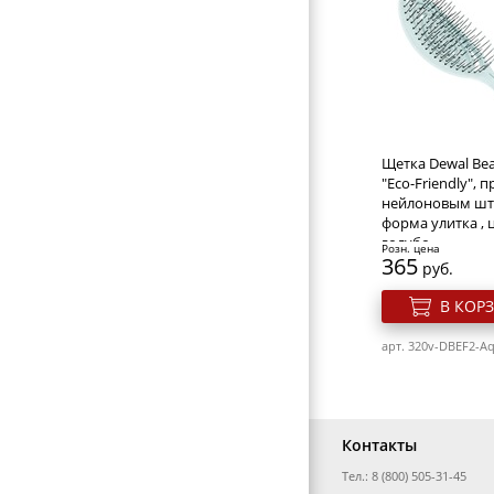
ГАЛАНТЕРЕЯ
Ножницы мани
ОБОРУДОВАНИЕ
Solinberg 1351 "
Line" (ручная за
Розн. цена
383
руб.
Щетка Dewal Bea
В КОР
"Eco-Friendly", п
нейлоновым шт
форма улитка , 
арт. 212-1351z
голубо
Розн. цена
365
руб.
В КОР
арт. 320v-DBEF2-A
Контакты
Тел.: 8 (800) 505-31-45