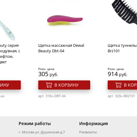
кюрные
Ножницы маникюрные
Ножницы ман
Comfort
безопасные Solinberg 062
Solinberg 062 "C
точка)
(ручная заточк
безопасные, ма
Розн. цена
Розн. цена
344
436
руб.
руб.
uty серия
Щетка массажная Dewal
Щетка туннель
ЗИНУ
В КОРЗИНУ
В КО
родувная, с
Beauty Dbt-04
Brz101
ифтом,
цвет
арт. 212-062
арт. 212-062z
Розн. цена
Розн. цена
305
914
руб.
руб.
ЗИНУ
В КОРЗИНУ
В КО
qua
арт. 310v-DBT-04
арт. 320v-BRZ101
Режим работы
Информация
г. Москва ул. Душинская д.7
Реквизиты