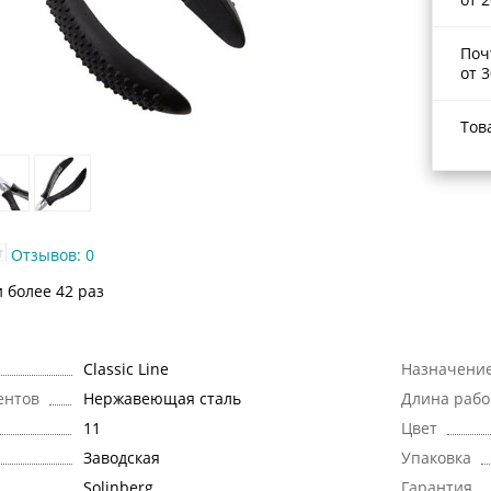
Поч
от 3
Тов
Отзывов: 0
и более 42 раз
Classic Line
Назначени
ентов
Нержавеющая сталь
Длина рабо
11
Цвет
Заводская
Упаковка
Solinberg
Гарантия