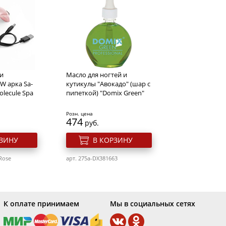
rlet line T-
Кусачки маникюрные
Solinberg 306з "Comfort
Line" (ручная заточка),
матовые, двойная
пружина, лезвия
Розн. цена
827
руб.
и
Масло для ногтей и
РЗИНУ
В КОРЗИНУ
W арка Sa-
кутикулы "Авокадо" (шар с
olecule Spa
пипеткой) "Domix Green"
OL
арт. 222-306z
Розн. цена
474
руб.
РЗИНУ
В КОРЗИНУ
Rose
арт. 275a-DX381663
К оплате принимаем
Мы в социальных сетях
юрные для
Кусачки маникюрные