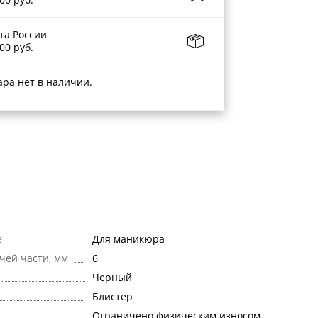
та России
00 руб.
ара нет в наличии.
е
Для маникюра
чей части, мм
6
Черный
Блистер
Ограничено физическим износом