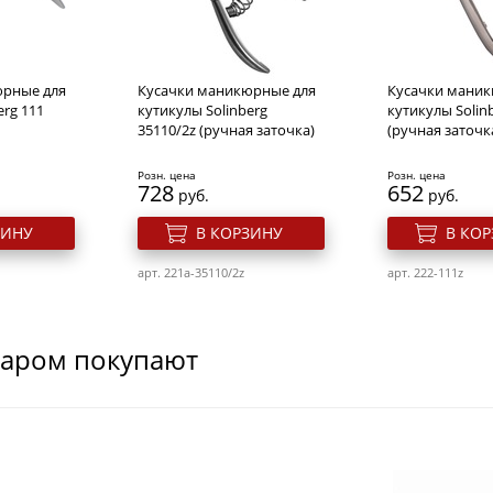
юрные для
Кусачки маникюрные для
Кусачки маник
erg 111
кутикулы Solinberg
кутикулы Solin
35110/2z (ручная заточка)
(ручная заточк
Розн. цена
Розн. цена
728
652
руб.
руб.
ЗИНУ
В КОРЗИНУ
В КО
арт. 221a-35110/2z
арт. 222-111z
варом покупают