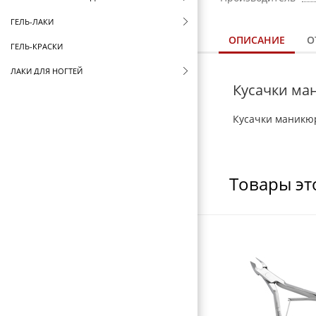
ГЕЛЬ-ЛАКИ
ОПИСАНИЕ
О
ГЕЛЬ-КРАСКИ
ЛАКИ ДЛЯ НОГТЕЙ
Кусачки ма
LED И УФ ЛАМПЫ
Кусачки маникюр
ДИЗАЙН НОГТЕЙ
СТЕМПИНГ KONAD
СОПУТСТВУЮЩИЕ ТОВАРЫ
Товары эт
СТЕРИЛИЗАТОРЫ И ВОСКОПЛАВЫ
ФУТЛЯРЫ И ЧЕХЛЫ
ЩЕТКИ ДЛЯ ВОЛОС
БРАШИНГИ И ТЕРМОБРАШИНГИ
РАСЧЕСКИ И ГРЕБНИ