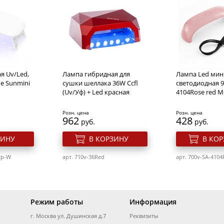
юрные
Кусачки маникюрные
Пинцет-ножн. Sca
Comfort
Solinberg 301з "Comfort
512 SOL
точка),
Line" (ручная заточка),
ая
матовые, двойная
я
пружина, лезвия
Розн. цена
Розн. цена
827
150
руб.
руб.
я Uv/Led,
Лампа гибридная для
Лампа Led мин
ЗИНУ
В КОРЗИНУ
В КО
ne Sunmini
сушки шеллака 36W Ccfl
светодиодная 9
(Uv/Уф) + Led красная
4104Rose red M
арт. 222-301z
арт. 233sl-T-512 S
Розн. цена
Розн. цена
962
428
руб.
руб.
ЗИНУ
В КОРЗИНУ
В КО
2p-W
арт. 710v-36Red
арт. 700v-SA-4104
Режим работы
Информация
г. Москва ул. Душинская д.7
Реквизиты
юрные для
Кусачки маникюрные для
Кусачки маник