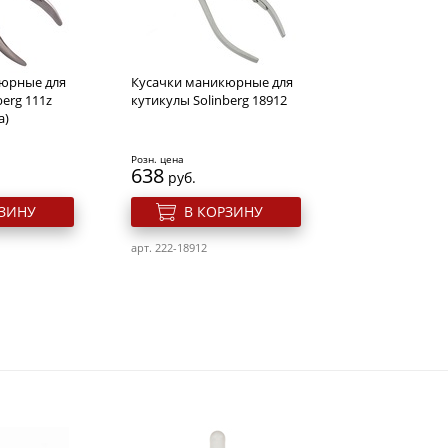
юрные для
Кусачки маникюрные для
berg 111z
кутикулы Solinberg 18912
а)
Розн. цена
638
руб.
РЗИНУ
В КОРЗИНУ
арт. 222-18912