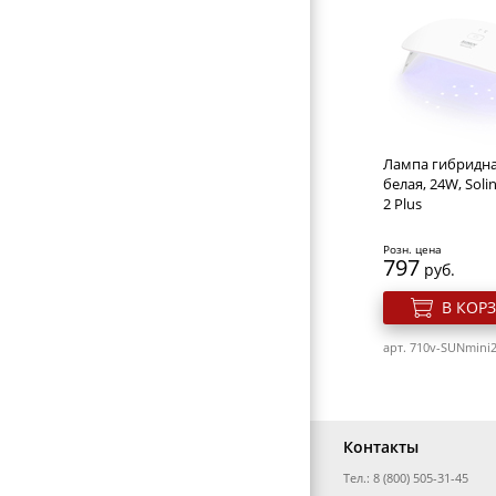
ВИЗИТНИЦЫ-ПОРТМОНЕ
Кусачки маник
ГАЛАНТЕРЕЯ
Solinberg 302з "
Line" (ручная за
ОБОРУДОВАНИЕ
матовые, двойн
пружина, лезви
Розн. цена
827
руб.
Лампа гибридна
В КОР
белая, 24W, Soli
2 Plus
арт. 222-303z
Розн. цена
797
руб.
В КОР
арт. 710v-SUNmini
Контакты
Тел.: 8 (800) 505-31-45
Кусачки маник