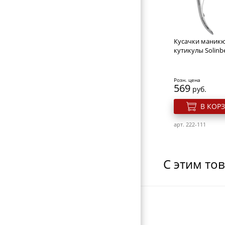
БИГУДИ И КОКЛЮШКИ
РЕЗИНКИ И ШПИЛЬКИ ДЛЯ ВОЛОС
НОЖНИЦЫ ПАРИКМАХЕРСКИЕ
Кусачки маник
кутикулы Solinb
ПАРИКМАХЕРСКИЕ ПРИНАДЛЕЖНОСТИ
ФЕНЫ ДЛЯ ВОЛОС
Розн. цена
569
руб.
ЩИПЦЫ ДЛЯ ВОЛОС
В КОР
ПЛОЙКИ ДЛЯ ВОЛОС
МАШИНКИ ДЛЯ СТРИЖКИ
арт. 222-111
НОЖНИЦЫ ПОРТНОВСКИЕ
ЗЕРКАЛА
С этим то
ПЕРЕВОДНЫЕ ТАТУИРОВКИ
КОСМЕТИЧКИ
ЭЛЕКТРОТОВАРЫ