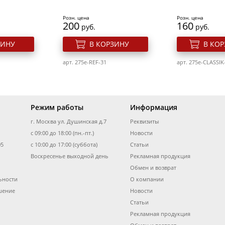
Розн. цена
Розн. цена
200
160
руб.
руб.
ЗИНУ
В КОРЗИНУ
В КО
арт. 275e-REF-31
арт. 275e-CLASSIK
Режим работы
Информация
г. Москва ул. Душинская д.7
Реквизиты
с 09:00 до 18:00 (пн.-пт.)
Новости
05
с 10:00 до 17:00 (суббота)
Статьи
Воскресенье выходной день
Рекламная продукция
Обмен и возврат
ьности
О компании
тей 10 мл.
Гель лак для ногтей 10 мл.
Гель лак для но
68 Оригами
Elpaza Pastel №23 Рим
Elpaza Rouge 
шение
Новости
Статьи
Рекламная продукция
Розн. цена
Розн. цена