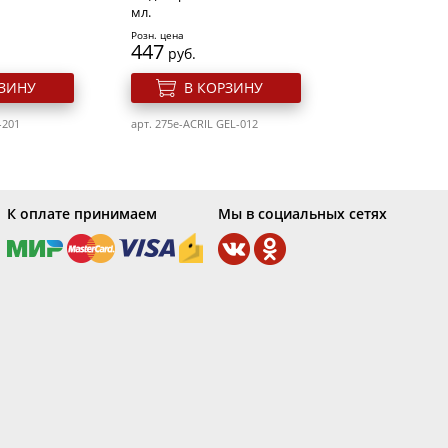
мл.
Розн. цена
447
руб.
РЗИНУ
В КОРЗИНУ
-201
арт. 275e-ACRIL GEL-012
К оплате принимаем
Мы в социальных сетях
гтей 10 мл.
Гель лак для ногтей 10 мл.
№10 Румба
Elpaza Charm 065 Весенний
букет
Розн. цена