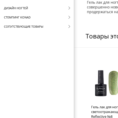
Гель лак для но
совершенно ново
ДИЗАЙН НОГТЕЙ
продержаться на 
СТЕМПИНГ KONAD
СОПУТСТВУЮЩИЕ ТОВАРЫ
Товары эт
СТЕРИЛИЗАТОРЫ И ВОСКОПЛАВЫ
ФУТЛЯРЫ И ЧЕХЛЫ
ЩЕТКИ ДЛЯ ВОЛОС
БРАШИНГИ И ТЕРМОБРАШИНГИ
РАСЧЕСКИ И ГРЕБНИ
БИГУДИ И КОКЛЮШКИ
РЕЗИНКИ И ШПИЛЬКИ ДЛЯ ВОЛОС
НОЖНИЦЫ ПАРИКМАХЕРСКИЕ
Гель лак для ног
ПАРИКМАХЕРСКИЕ ПРИНАДЛЕЖНОСТИ
светоотражающи
Reflective №8