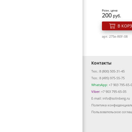
ФЕНЫ ДЛЯ ВОЛОС
Розн. цена
ЩИПЦЫ ДЛЯ ВОЛОС
200
руб.
ПЛОЙКИ ДЛЯ ВОЛОС
В КОР
МАШИНКИ ДЛЯ СТРИЖКИ
арт. 275e-REF-08
НОЖНИЦЫ ПОРТНОВСКИЕ
ЗЕРКАЛА
Контакты
ПЕРЕВОДНЫЕ ТАТУИРОВКИ
Тел.: 8 (800) 505-31-45
КОСМЕТИЧКИ
Тел.: 8 (495) 975-55-75
ЭЛЕКТРОТОВАРЫ
WhatsApp:
+7 903 795-65-
Viber:
+7 903 795-65-05
ВИЗИТНИЦЫ-ПОРТМОНЕ
E-mail:
info@solinberg.ru
ГАЛАНТЕРЕЯ
Политика конфиденциал
Гель лак для ног
Elpaza Charm 0
Пользовательское согла
ОБОРУДОВАНИЕ
Розн. цена