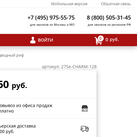
Мобильная версия
Обратная связь
+7 (495) 975-55-75
8 (800) 505-31-45
для звонков из Москвы и МО
для звонков из регионов РФ
0
0
руб.
ВОЙТИ
одводный риф
артикул: 275e-CHARM-128
60
руб.
овывоз из офиса продаж
платно
ьерская доставка
00 руб.