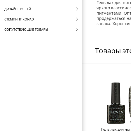
Гель лак для но
яркого классиче
ДИЗАЙН НОГТЕЙ
пигментами. Опт
продержаться на
СТЕМПИНГ KONAD
запаха. Хорошая
СОПУТСТВУЮЩИЕ ТОВАРЫ
СТЕРИЛИЗАТОРЫ И ВОСКОПЛАВЫ
Товары эт
ФУТЛЯРЫ И ЧЕХЛЫ
ЩЕТКИ ДЛЯ ВОЛОС
БРАШИНГИ И ТЕРМОБРАШИНГИ
РАСЧЕСКИ И ГРЕБНИ
БИГУДИ И КОКЛЮШКИ
РЕЗИНКИ И ШПИЛЬКИ ДЛЯ ВОЛОС
НОЖНИЦЫ ПАРИКМАХЕРСКИЕ
ПАРИКМАХЕРСКИЕ ПРИНАДЛЕЖНОСТИ
Гель лак для ног