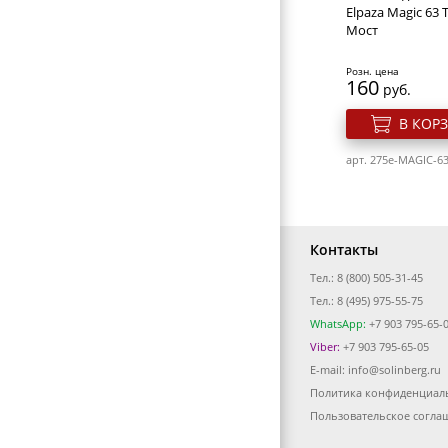
ФЕНЫ ДЛЯ ВОЛОС
Elpaza Magic 63
Мост
ЩИПЦЫ ДЛЯ ВОЛОС
Розн. цена
ПЛОЙКИ ДЛЯ ВОЛОС
160
руб.
МАШИНКИ ДЛЯ СТРИЖКИ
В КОР
НОЖНИЦЫ ПОРТНОВСКИЕ
арт. 275e-MAGIC-6
ЗЕРКАЛА
ПЕРЕВОДНЫЕ ТАТУИРОВКИ
КОСМЕТИЧКИ
Контакты
Тел.: 8 (800) 505-31-45
ЭЛЕКТРОТОВАРЫ
Тел.: 8 (495) 975-55-75
ВИЗИТНИЦЫ-ПОРТМОНЕ
WhatsApp:
+7 903 795-65-
Viber:
+7 903 795-65-05
ГАЛАНТЕРЕЯ
E-mail:
info@solinberg.ru
ОБОРУДОВАНИЕ
Политика конфиденциал
Гель лак для ног
Elpaza Charm 08
Пользовательское согла