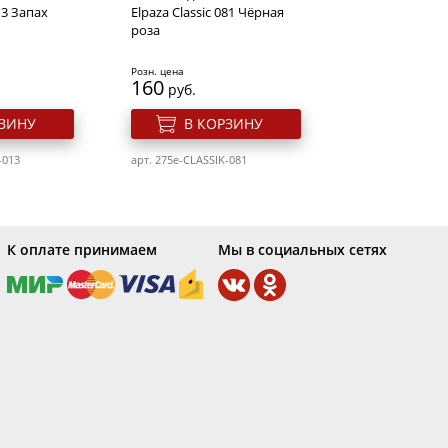
13 Запах
Elpaza Classic 081 Чёрная
роза
Розн. цена
160
руб.
РЗИНУ
В КОРЗИНУ
-013
арт. 275e-CLASSIK-081
К оплате принимаем
Мы в социальных сетях
гтей 10 мл.
Гель лак для ногтей 10 мл.
18
Elpaza Charm 072 Вечерняя
пробежка