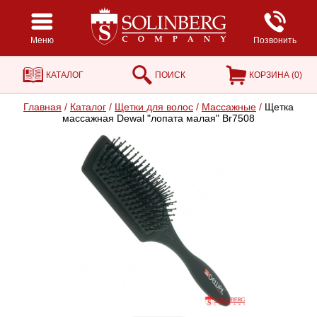
Меню
Позвонить
КАТАЛОГ
ПОИСК
КОРЗИНА (
0
)
Главная
/
Каталог
/
Щетки для волос
/
Массажные
/
Щетка
массажная Dewal "лопата малая" Br7508