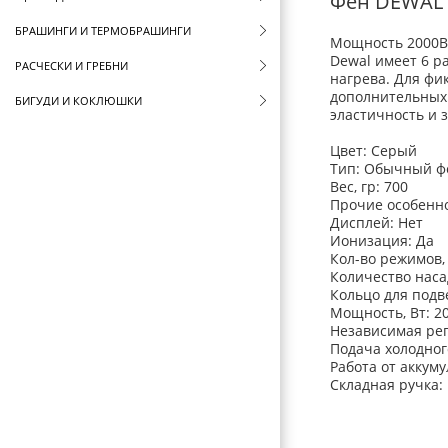
Фен DEWAL
БРАШИНГИ И ТЕРМОБРАШИНГИ
Мощность 2000Вт,
Dewal имеет 6 р
РАСЧЕСКИ И ГРЕБНИ
нагрева. Для фи
дополнительных 
БИГУДИ И КОКЛЮШКИ
эластичность и 
РЕЗИНКИ И ШПИЛЬКИ ДЛЯ ВОЛОС
Цвет: Серый
Тип: Обычный ф
НОЖНИЦЫ ПАРИКМАХЕРСКИЕ
Вес, гр: 700
Прочие особенно
ПАРИКМАХЕРСКИЕ ПРИНАДЛЕЖНОСТИ
Дисплей: Нет
Ионизация: Да
ФЕНЫ ДЛЯ ВОЛОС
Кол-во режимов, 
Количество насад
HARIZMA
Кольцо для под
DEWAL
Мощность, Вт: 2
Независимая рег
BABYLISS
Подача холодног
Работа от аккуму
СOIFIN
Складная ручка:
ЩИПЦЫ ДЛЯ ВОЛОС