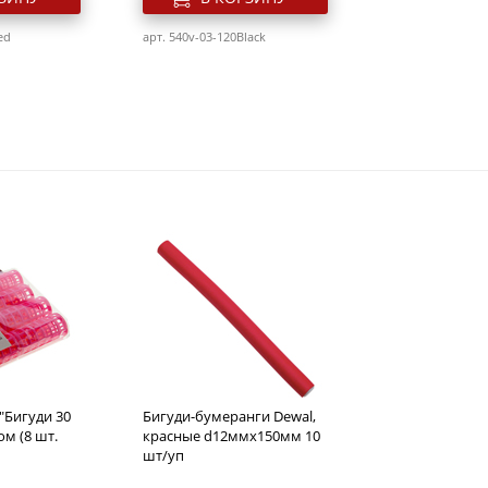
ed
арт. 540v-03-120Black
le Compact,
Фен Dewal Pro Style
т,
красный 2000 вт 2 насадки,
асадки
диффузор
Розн. цена
3280
руб.
 "Бигуди 30
Бигуди-бумеранги Dewal,
РЗИНУ
В КОРЗИНУ
м (8 шт.
красные d12ммх150мм 10
шт/уп
reen
арт. 540v-03-111Red