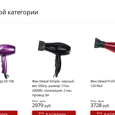
ой категории
ge 03-106
Фен Dewal Simple, черный,
Фен Dewal Profi
вес 550гр, размер 17см,
120 Red
2000Вт, ионизация, 2 нас,
провод 3м
Розн. цена
Розн. цена
2979
3728
руб.
руб.
ЗИНУ
В КОРЗИНУ
В КО