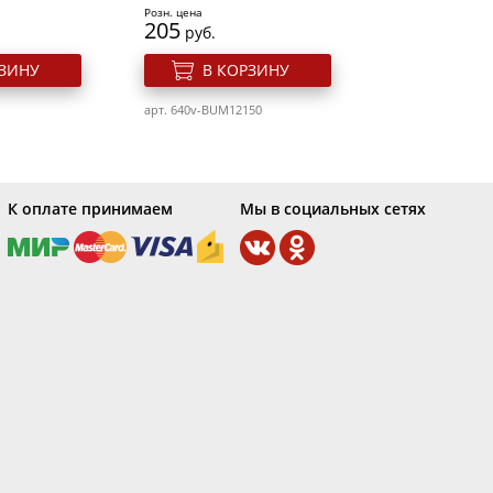
Розн. цена
205
руб.
РЗИНУ
В КОРЗИНУ
арт. 640v-BUM12150
К оплате принимаем
Мы в социальных сетях
я фенов
Фен 2200 Вт Spectrum
ewal 03-
Dewal 03-110 Black
Розн. цена
3621
руб.
 Dewal R-
Бигуди-липучки Rdewal R-
РЗИНУ
В КОРЗИНУ
Vtr17
09-007
арт. 540v-03-110Black
Розн. цена
321
руб.