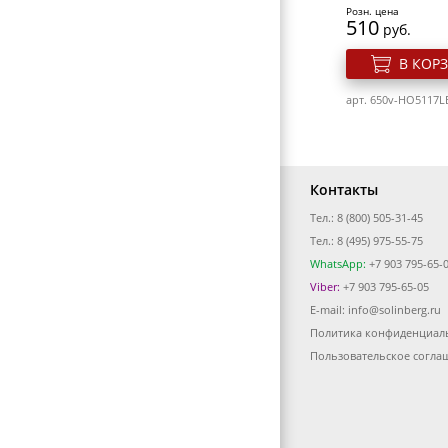
Розн. цена
510
руб.
В КОР
арт. 650v-HO5117
Контакты
Тел.: 8 (800) 505-31-45
Фен Ermila Comp
Тел.: 8 (495) 975-55-75
tourmaline 4325
WhatsApp:
+7 903 795-65-
Viber:
+7 903 795-65-05
Розн. цена
E-mail:
info@solinberg.ru
6471
руб.
Политика конфиденциал
Набор 1015 WR -
В КОР
15 мм двухцветн
Пользовательское согла
шт.)
арт. 540v-4325-004
Розн. цена
314
руб.