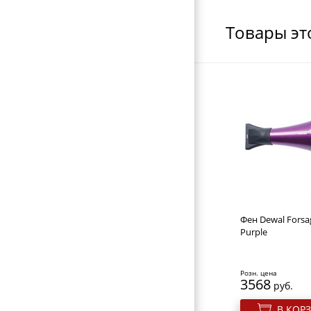
ПЛОЙКИ ДЛЯ ВОЛОС
МАШИНКИ ДЛЯ СТРИЖКИ
Товары эт
НОЖНИЦЫ ПОРТНОВСКИЕ
ЗЕРКАЛА
ПЕРЕВОДНЫЕ ТАТУИРОВКИ
КОСМЕТИЧКИ
ЭЛЕКТРОТОВАРЫ
ВИЗИТНИЦЫ-ПОРТМОНЕ
ГАЛАНТЕРЕЯ
Фен Dewal Forsa
ОБОРУДОВАНИЕ
Purple
Розн. цена
3568
руб.
В КОР