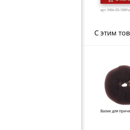
арт. 540v-03-106Pu
С этим то
Фен DEWAL EXC
белый, вес 570гр
насадки, провод
Розн. цена
3893
руб.
Валик для приче
В КОР
арт. 540v-03-113 W