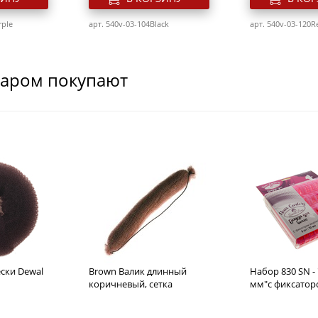
rple
арт. 540v-03-104Black
арт. 540v-03-120R
варом покупают
EPTION,
Фен Dewal Exception 2200
Фен Dewal Profi
, 2200Вт, 2
синий, 2200 Вт, ионизация,
зеленый, 2000 В
 3м
2 насадки
ионизация, 2 н
Розн. цена
Розн. цена
3890
3680
руб.
руб.
ски Dewal
Brown Валик длинный
Набор 830 SN -
ЗИНУ
В КОРЗИНУ
В КО
коричневый, сетка
мм"с фиксаторо
hite
арт. 540v-03-113 Blue
арт. 540v-03-119G