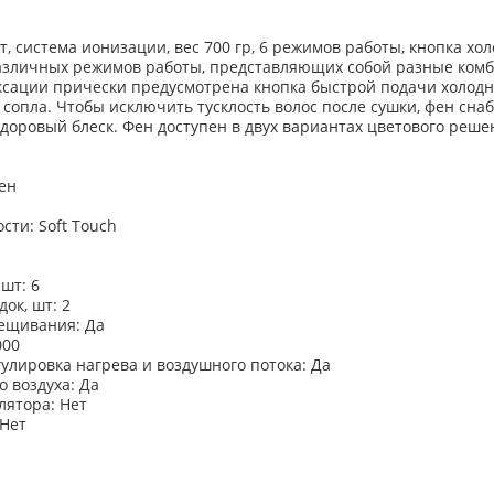
 система ионизации, вес 700 гр, 6 режимов работы, кнопка холод
азличных режимов работы, представляющих собой разные комб
ксации прически предусмотрена кнопка быстрой подачи холодног
сопла. Чтобы исключить тусклость волос после сушки, фен сн
здоровый блеск. Фен доступен в двух вариантах цветового реше
ен
сти: Soft Touch
шт: 6
ок, шт: 2
вещивания: Да
000
улировка нагрева и воздушного потока: Да
о воздуха: Да
лятора: Нет
 Нет