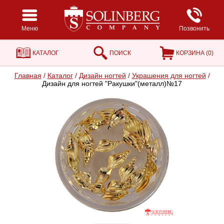
Меню
Позвонить
КАТАЛОГ
ПОИСК
КОРЗИНА (
0
)
Главная
/
Каталог
/
Дизайн ногтей
/
Украшения для ногтей
/
Дизайн для ногтей "Ракушки"(металл)№17