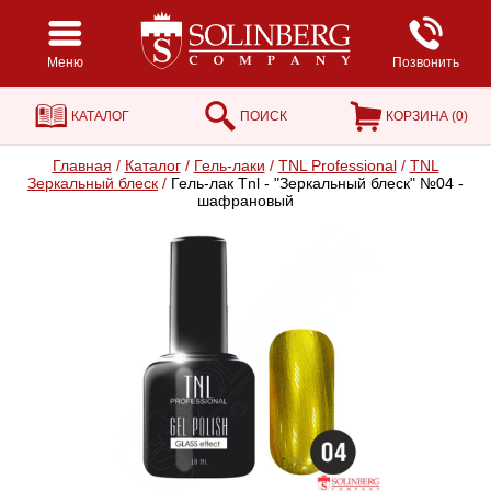
Меню
Позвонить
КАТАЛОГ
ПОИСК
КОРЗИНА (
0
)
Главная
/
Каталог
/
Гель-лаки
/
TNL Professional
/
TNL
Зеркальный блеск
/
Гель-лак Tnl - "Зеркальный блеск" №04 -
шафрановый