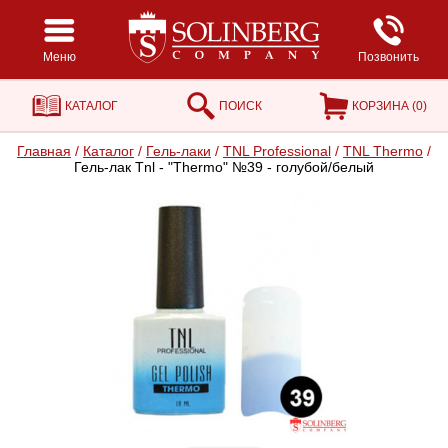
Меню
Позвонить
КАТАЛОГ
ПОИСК
КОРЗИНА (
0
)
Главная
/
Каталог
/
Гель-лаки
/
TNL Professional
/
TNL Thermo
/
Гель-лак Tnl - "Тhermo" №39 - голубой/белый