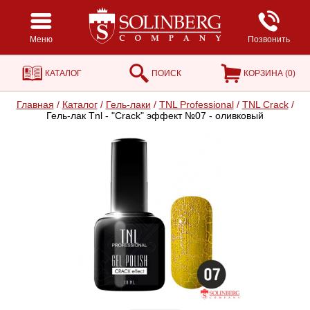
Меню
Позвонить
КАТАЛОГ
ПОИСК
КОРЗИНА (
0
)
Главная
/
Каталог
/
Гель-лаки
/
TNL Professional
/
TNL Crack
/
Гель-лак Tnl - "Crack" эффект №07 - оливковый