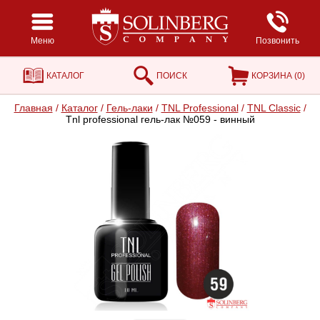
Меню
Позвонить
КАТАЛОГ
ПОИСК
КОРЗИНА (
0
)
Главная
/
Каталог
/
Гель-лаки
/
TNL Professional
/
TNL Classic
/
Tnl professional гель-лак №059 - винный