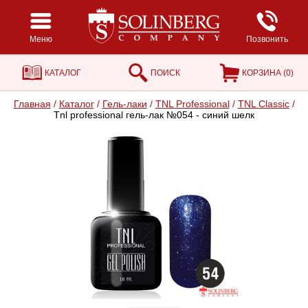
Меню
Позвонить
КАТАЛОГ
ПОИСК
КОРЗИНА (
0
)
Главная
/
Каталог
/
Гель-лаки
/
TNL Professional
/
TNL Classic
/
Tnl professional гель-лак №054 - синий шелк