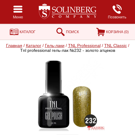
Меню
Позвонить
КАТАЛОГ
ПОИСК
КОРЗИНА (
0
)
Главная
/
Каталог
/
Гель-лаки
/
TNL Professional
/
TNL Classic
/
Tnl professional гель-лак №232 - золото атцеков