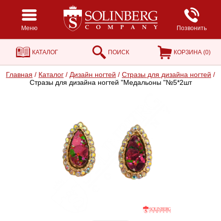
Меню
Позвонить
КАТАЛОГ
ПОИСК
КОРЗИНА (
0
)
Главная
/
Каталог
/
Дизайн ногтей
/
Стразы для дизайна ногтей
/
Стразы для дизайна ногтей "Медальоны "№5*2шт