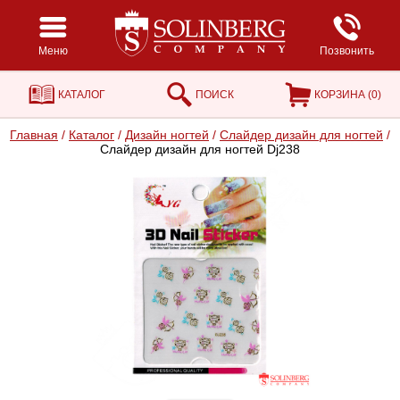
Меню
Позвонить
КАТАЛОГ
ПОИСК
КОРЗИНА (
0
)
Главная
/
Каталог
/
Дизайн ногтей
/
Cлайдер дизайн для ногтей
/
Cлайдер дизайн для ногтей Dj238