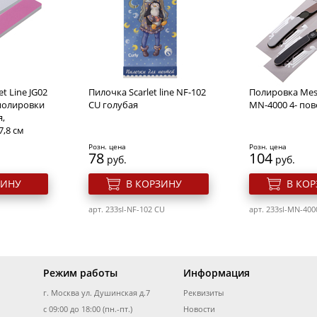
нятия
Severina Жидкость для
Антибактериал
снятия лака без ацетона
для рук Смяг
огтей 1000
300 мл
"Нежность Лото
Розн. цена
Розн. цена
319
75
руб.
руб.
t Line JG02
Пилочка Scarlet line NF-102
Полировка Mes
ЗИНУ
В КОРЗИНУ
В КО
полировки
CU голубая
MN-4000 4- пов
я,
7,8 см
арт. 280s-300157
арт. 280s-843484
Розн. цена
Розн. цена
78
104
руб.
руб.
ЗИНУ
В КОРЗИНУ
В КО
арт. 233sl-NF-102 CU
арт. 233sl-MN-400
Режим работы
Информация
г. Москва ул. Душинская д.7
Реквизиты
ть для
Суперэффективная
X-Stronge cред
геля и
с 09:00 до 18:00 (пн.-пт.)
ЖИДКОСТЬ для снятия всех
Новости
расстворения а