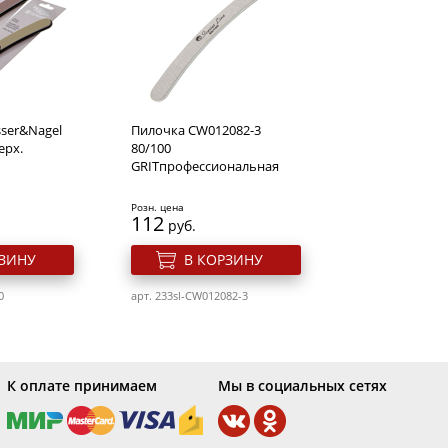
ьный гель
Severina X-Stronge
чающий
Жидкость для
с", 30 мл
расстворения акрила,
типсов
Розн. цена
703
руб.
ser&Nagel
Пилочка CW012082-3
РЗИНУ
В КОРЗИНУ
ерх.
80/100
GRITпрофессиональная
арт. 280s-264662
Розн. цена
112
руб.
РЗИНУ
В КОРЗИНУ
0
арт. 233sl-CW012082-3
К оплате принимаем
Мы в социальных сетях
ство для
Жидкость для снятия
крила,
Липкого Слоя с