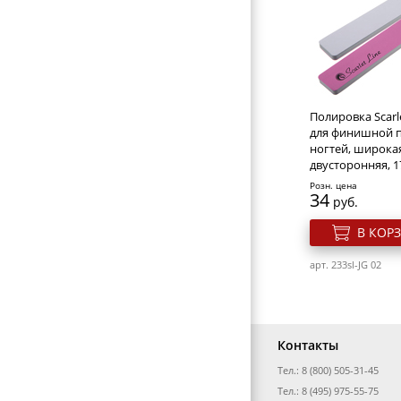
Жидкость для с
биогеля, геля и
искуственных н
мл Severina
Розн. цена
492
руб.
Полировка Scarle
В КОР
для финишной 
ногтей, широка
двусторонняя, 1
арт. 280s-686843
Розн. цена
34
руб.
В КОР
арт. 233sl-JG 02
Контакты
Тел.: 8 (800) 505-31-45
Severina Жидкос
Тел.: 8 (495) 975-55-75
снятия биогеля, 