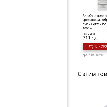
МАШИНКИ ДЛЯ СТРИЖКИ
НОЖНИЦЫ ПОРТНОВСКИЕ
Антибактериал
ЗЕРКАЛА
средство для о
рук и ногтей (San
ПЕРЕВОДНЫЕ ТАТУИРОВКИ
1000 мл
Розн. цена
КОСМЕТИЧКИ
711
руб.
ЭЛЕКТРОТОВАРЫ
В КОР
ВИЗИТНИЦЫ-ПОРТМОНЕ
арт. 280s-307910
ГАЛАНТЕРЕЯ
ОБОРУДОВАНИЕ
С этим то