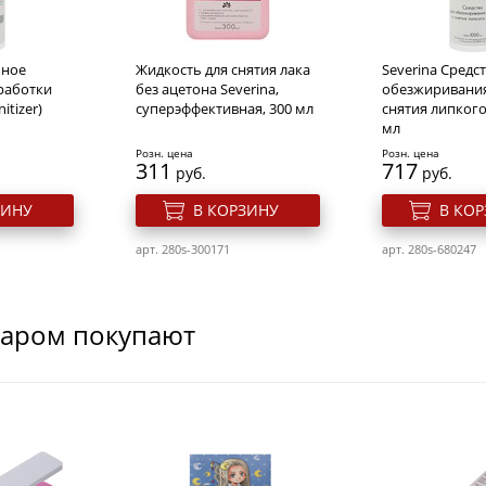
ьное
Жидкость для снятия лака
Severina Средс
бработки
без ацетона Severina,
обезжиривания
itizer)
суперэффективная, 300 мл
снятия липкого
мл
Розн. цена
Розн. цена
311
717
руб.
руб.
ЗИНУ
В КОРЗИНУ
В КО
арт. 280s-300171
арт. 280s-680247
варом покупают