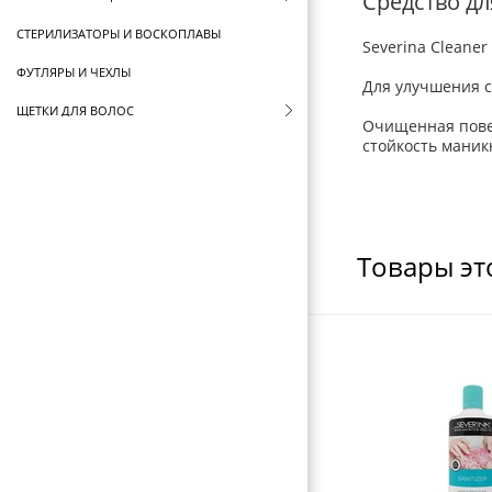
Средство д
СТЕРИЛИЗАТОРЫ И ВОСКОПЛАВЫ
Severina Cleaner
ФУТЛЯРЫ И ЧЕХЛЫ
Для улучшения с
ЩЕТКИ ДЛЯ ВОЛОС
Очищенная повер
стойкость маник
БРАШИНГИ И ТЕРМОБРАШИНГИ
РАСЧЕСКИ И ГРЕБНИ
БИГУДИ И КОКЛЮШКИ
Товары эт
РЕЗИНКИ И ШПИЛЬКИ ДЛЯ ВОЛОС
НОЖНИЦЫ ПАРИКМАХЕРСКИЕ
ПАРИКМАХЕРСКИЕ ПРИНАДЛЕЖНОСТИ
ФЕНЫ ДЛЯ ВОЛОС
ЩИПЦЫ ДЛЯ ВОЛОС
ПЛОЙКИ ДЛЯ ВОЛОС