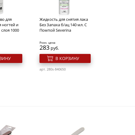
тво для
Жидкость для снятия лака
 ногтей и
Без Запаха б/ац 140 мл. С
 слоя 1000
Помпой Severina
Розн. цена
283
руб.
РЗИНУ
В КОРЗИНУ
арт. 280s-840650