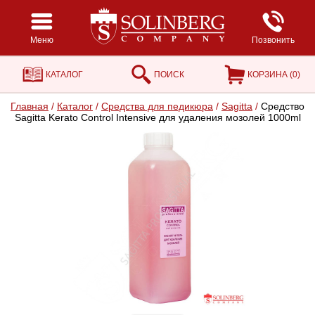
Меню
Позвонить
КАТАЛОГ
ПОИСК
КОРЗИНА (
0
)
Главная
/
Каталог
/
Средства для педикюра
/
Sagitta
/
Средство
Sagitta Kerato Control Intensive для удаления мозолей 1000ml