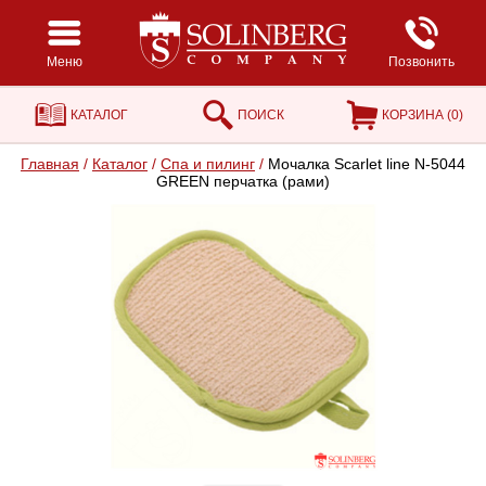
Меню
Позвонить
КАТАЛОГ
ПОИСК
КОРЗИНА (
0
)
Главная
/
Каталог
/
Спа и пилинг
/
Мочалка Scarlet line N-5044
GREEN перчатка (рами)