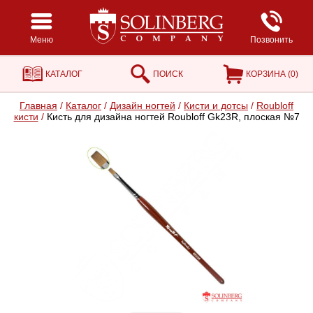
Меню
Позвонить
КАТАЛОГ
ПОИСК
КОРЗИНА (
0
)
Главная
/
Каталог
/
Дизайн ногтей
/
Кисти и дотсы
/
Roubloff
кисти
/
Кисть для дизайна ногтей Roubloff Gk23R, плоская №7