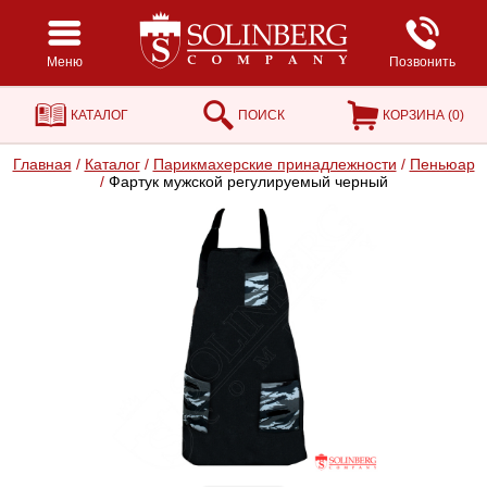
Меню
Позвонить
КАТАЛОГ
ПОИСК
КОРЗИНА (
0
)
Главная
/
Каталог
/
Парикмахерские принадлежности
/
Пеньюар
/
Фартук мужской регулируемый черный