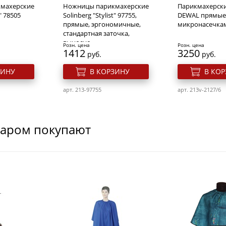
махерские
Ножницы парикмахерские
Парикмахерск
t" 78505
Solinberg "Stylist" 97755,
DEWAL прямые
прямые, эргономичные,
микронасечкам
стандартная заточка,
выносно
Розн. цена
Розн. цена
1412
3250
руб.
руб.
ЗИНУ
В КОРЗИНУ
В КО
арт. 213-97755
арт. 213v-2127/6
варом покупают
махерские
Парикмахерские ножницы
Парикмахерск
t" 10055
Dewal Profi Step прямые
Dewal филиров