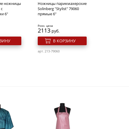
ие ножницы
Ножницы парикмахерские
 с
Solinberg "Stylist" 79060
и 6"
прямые 6"
Розн. цена
2113
руб.
РЗИНУ
В КОРЗИНУ
арт. 213-79060
ие ножницы
Парикмахерские ножницы
очные 30
DEWAL BASIC STEP