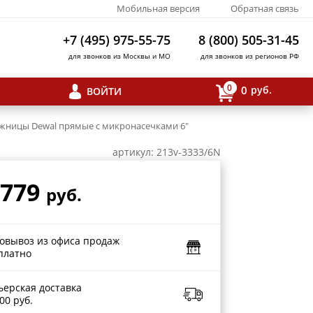
Мобильная версия
Обратная связь
+7 (495) 975-55-75
8 (800) 505-31-45
для звонков из Москвы и МО
для звонков из регионов РФ
0
0
руб.
ВОЙТИ
жницы Dewal прямые с микронасечками 6"
артикул: 213v-3333/6N
 779
руб.
овывоз из офиса продаж
платно
ьерская доставка
00 руб.