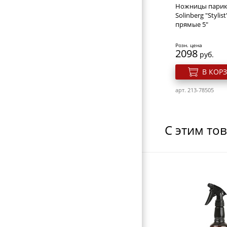
НОЖНИЦЫ ПОРТНОВСКИЕ
Ножницы парик
Solinberg "Stylis
ЗЕРКАЛА
прямые 5"
ПЕРЕВОДНЫЕ ТАТУИРОВКИ
Розн. цена
2098
руб.
КОСМЕТИЧКИ
В КОР
ЭЛЕКТРОТОВАРЫ
ВИЗИТНИЦЫ-ПОРТМОНЕ
арт. 213-78505
ГАЛАНТЕРЕЯ
ОБОРУДОВАНИЕ
С этим то
Ножницы парик
Solinberg "Stylis