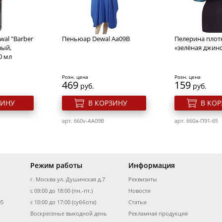
5,5"
зубцов 5.5"
Розн. цена
Розн. цена
2978
1490
руб.
руб.
al "Barber
Пеньюар Dewal Aa09B
Пелерина плот
ЗИНУ
В КОРЗИНУ
В КО
вый,
«зелёная джин
0 мл
арт. 213v-103/5.5
арт. 213v-9650AS
Розн. цена
Розн. цена
469
159
руб.
руб.
ЗИНУ
В КОРЗИНУ
В КО
арт. 660v-AA09B
арт. 660a-П91-65
Режим работы
Информация
г. Москва ул. Душинская д.7
Реквизиты
е ножницы
Парикмахерские ножницы
Парикмахерск
с 09:00 до 18:00 (пн.-пт.)
Dewal прямые с
Новости
DEWAL BASIC S
и 6"
микронасечками 6"
5,5"
05
с 10:00 до 17:00 (суббота)
Статьи
Воскресенье выходной день
Рекламная продукция
Розн. цена
Розн. цена