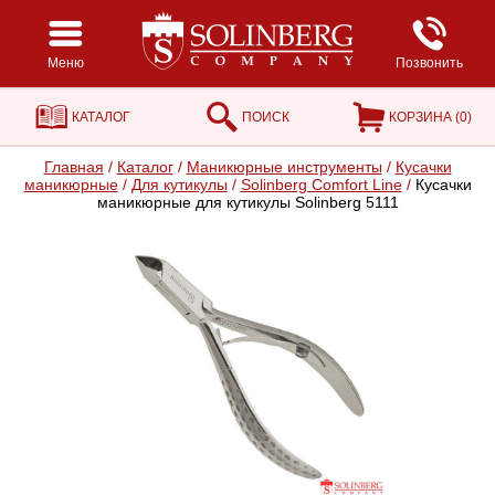
Меню
Позвонить
КАТАЛОГ
ПОИСК
КОРЗИНА (
0
)
Главная
/
Каталог
/
Маникюрные инструменты
/
Кусачки
маникюрные
/
Для кутикулы
/
Solinberg Comfort Line
/
Кусачки
маникюрные для кутикулы Solinberg 5111