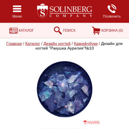
Меню
Позвонить
КАТАЛОГ
ПОИСК
КОРЗИНА (
0
)
Главная
/
Каталог
/
Дизайн ногтей
/
Камифубуки
/
Дизайн для
ногтей "Ракушка Аурелия"№10