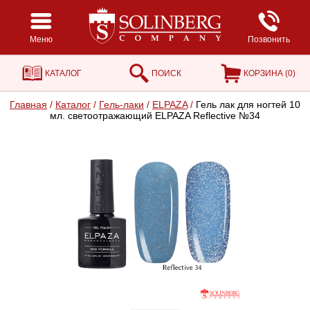
Меню
Позвонить
КАТАЛОГ
ПОИСК
КОРЗИНА (
0
)
Главная
/
Каталог
/
Гель-лаки
/
ELPAZA
/
Гель лак для ногтей 10
мл. светоотражающий ELPAZA Reflective №34