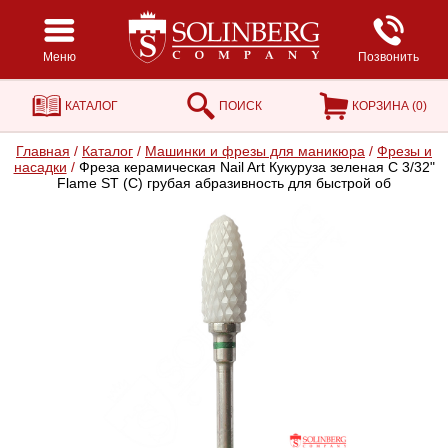
Меню
Позвонить
КАТАЛОГ
ПОИСК
КОРЗИНА (
0
)
Главная
/
Каталог
/
Машинки и фрезы для маникюра
/
Фрезы и
насадки
/
Фреза керамическая Nail Art Кукуруза зеленая C 3/32"
Flame ST (C) грубая абразивность для быстрой об