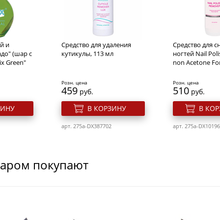
й и
Средство для удаления
Средство для сн
до" (шар с
кутикулы, 113 мл
ногтей Nail Pol
x Green"
non Acetone For
Розн. цена
Розн. цена
459
510
руб.
руб.
ЗИНУ
В КОРЗИНУ
В КО
арт. 275a-DX387702
арт. 275a-DX1019
варом покупают