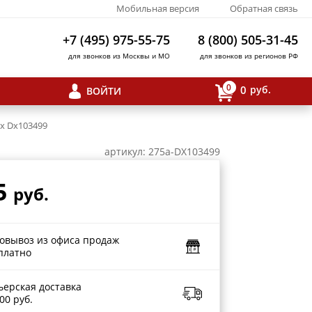
Мобильная версия
Обратная связь
+7 (495) 975-55-75
8 (800) 505-31-45
для звонков из Москвы и МО
для звонков из регионов РФ
0
0
руб.
ВОЙТИ
x Dx103499
артикул: 275a-DX103499
5
руб.
овывоз из офиса продаж
платно
ьерская доставка
00 руб.