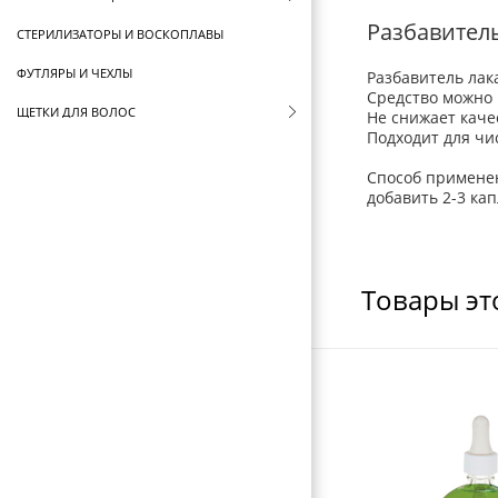
Разбавитель
СТЕРИЛИЗАТОРЫ И ВОСКОПЛАВЫ
ФУТЛЯРЫ И ЧЕХЛЫ
Разбавитель лака
Средство можно 
ЩЕТКИ ДЛЯ ВОЛОС
Не снижает качес
Подходит для чис
БРАШИНГИ И ТЕРМОБРАШИНГИ
Способ примене
РАСЧЕСКИ И ГРЕБНИ
добавить 2-3 ка
БИГУДИ И КОКЛЮШКИ
РЕЗИНКИ И ШПИЛЬКИ ДЛЯ ВОЛОС
Товары эт
НОЖНИЦЫ ПАРИКМАХЕРСКИЕ
ПАРИКМАХЕРСКИЕ ПРИНАДЛЕЖНОСТИ
ФЕНЫ ДЛЯ ВОЛОС
ЩИПЦЫ ДЛЯ ВОЛОС
ПЛОЙКИ ДЛЯ ВОЛОС