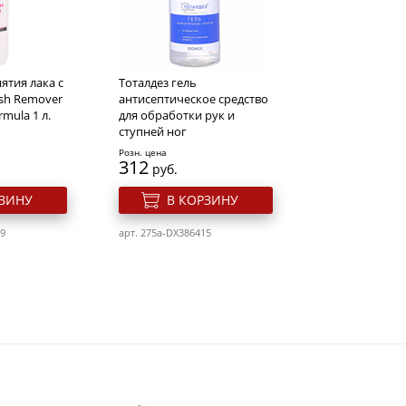
ятия лака с
Тоталдез гель
ish Remover
антисептическое средство
mula 1 л.
для обработки рук и
ступней ног
Розн. цена
312
руб.
РЗИНУ
В КОРЗИНУ
69
арт. 275a-DX386415