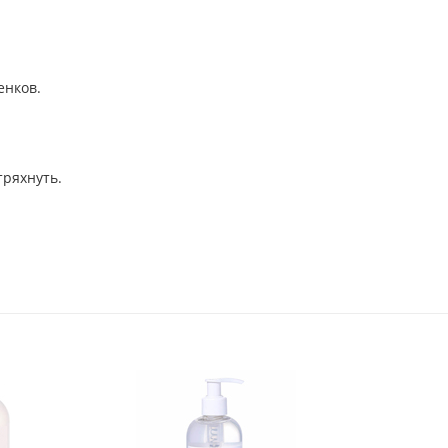
енков.
тряхнуть.