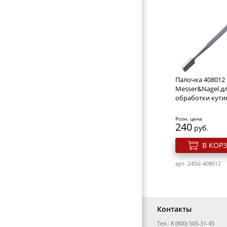
База под лак Do
Dx103758
Розн. цена
720
руб.
Палочка 408012
В КОР
Messer&Nagel д
обработки кути
арт. 275a-DX103758
Розн. цена
240
руб.
В КОР
арт. 240sl-408012
Контакты
Тел.: 8 (800) 505-31-45
Средство д/снят