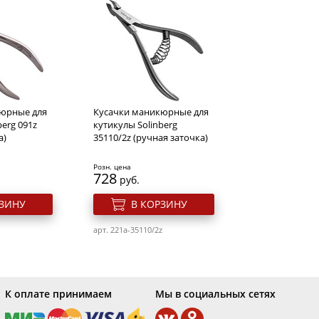
е
Жидкость для снятия лака с
редство для
акриловых ногтей Тip
 под лак
Remover 1 л.
Розн. цена
376
руб.
юрные для
Кусачки маникюрные для
РЗИНУ
В КОРЗИНУ
berg 091z
кутикулы Solinberg
а)
35110/2z (ручная заточка)
02
арт. 275a-DX102041
Розн. цена
728
руб.
РЗИНУ
В КОРЗИНУ
арт. 221a-35110/2z
К оплате принимаем
Мы в социальных сетях
даления
Масло авокадо для ногтей