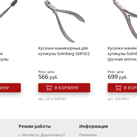
mix
Экспресс высыхание
Универсально
Domix Dx104632
укрепляющее с
ногтей, основа
Domix 106902
Розн. цена
Розн. цена
766
344
руб.
руб.
Кусачки маникюрные для
Кусачки маник
ЗИНУ
В КОРЗИНУ
В КО
ля
кутикулы Solinberg 32810/2
кутикулы Solin
кулы
(ручная заточк
арт. 275a-DX104632
арт. 275a-DX1069
Розн. цена
Розн. цена
566
699
руб.
руб.
ЗИНУ
В КОРЗИНУ
В КО
арт. 221a-32810/2
арт. 222-091z
Режим работы
Информация
г. Москва ул. Душинская д.7
Реквизиты
ия гель-
Масло для ногтей и
Средство для у