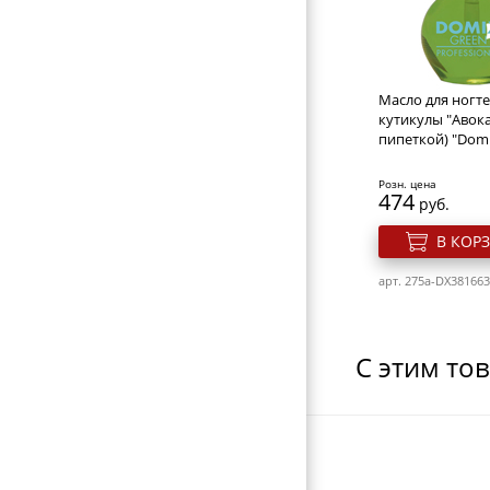
МАШИНКИ ДЛЯ СТРИЖКИ
НОЖНИЦЫ ПОРТНОВСКИЕ
ЗЕРКАЛА
Масло для ногте
ПЕРЕВОДНЫЕ ТАТУИРОВКИ
кутикулы "Авока
пипеткой) "Domi
КОСМЕТИЧКИ
Розн. цена
ЭЛЕКТРОТОВАРЫ
474
руб.
ВИЗИТНИЦЫ-ПОРТМОНЕ
В КОР
ГАЛАНТЕРЕЯ
арт. 275a-DX381663
ОБОРУДОВАНИЕ
С этим то