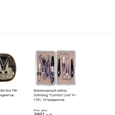
let line TW-
Маникюрный набор
редметов
Solinberg "Comfort Line" Fr-
1701, 10 предметов
Розн. цена
3991
руб.