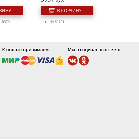
РЗИНУ
В КОРЗИНУ
2-R370
арт. 140-S1701
К оплате принимаем
Мы в социальных сетях
let line
Ман. набор Messer&Nage
тов
TW-8807 6 предметов
Розн. цена
1933
руб.
РЗИНУ
В КОРЗИНУ