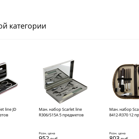
ой категории
t line JD
Ман. набор Scarlet line
Ман. набор Scar
етов
R306/S15A 5 предметов
8412-R370 12 п
Розн. цена
Розн. цена
952
803
руб.
руб.