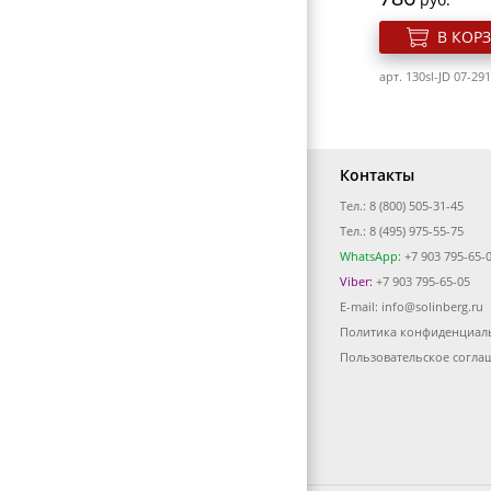
ЗЕРКАЛА
В КОР
ПЕРЕВОДНЫЕ ТАТУИРОВКИ
арт. 130sl-JD 07-29
КОСМЕТИЧКИ
ЭЛЕКТРОТОВАРЫ
ВИЗИТНИЦЫ-ПОРТМОНЕ
Контакты
ГАЛАНТЕРЕЯ
Тел.: 8 (800) 505-31-45
Тел.: 8 (495) 975-55-75
ОБОРУДОВАНИЕ
WhatsApp:
+7 903 795-65-
Viber:
+7 903 795-65-05
E-mail:
info@solinberg.ru
Политика конфиденциал
Ман. набор Scarle
893/S15A 6 пред
Пользовательское согла
Розн. цена
867
руб.
В КОР