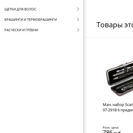
ЩЕТКИ ДЛЯ ВОЛОС
БРАШИНГИ И ТЕРМОБРАШИНГИ
Товары эт
РАСЧЕСКИ И ГРЕБНИ
БИГУДИ И КОКЛЮШКИ
РЕЗИНКИ И ШПИЛЬКИ ДЛЯ ВОЛОС
НОЖНИЦЫ ПАРИКМАХЕРСКИЕ
ПАРИКМАХЕРСКИЕ ПРИНАДЛЕЖНОСТИ
ФЕНЫ ДЛЯ ВОЛОС
ЩИПЦЫ ДЛЯ ВОЛОС
ПЛОЙКИ ДЛЯ ВОЛОС
Ман. набор Scarle
07-291B 6 предм
МАШИНКИ ДЛЯ СТРИЖКИ
НОЖНИЦЫ ПОРТНОВСКИЕ
Розн. цена
786
руб.