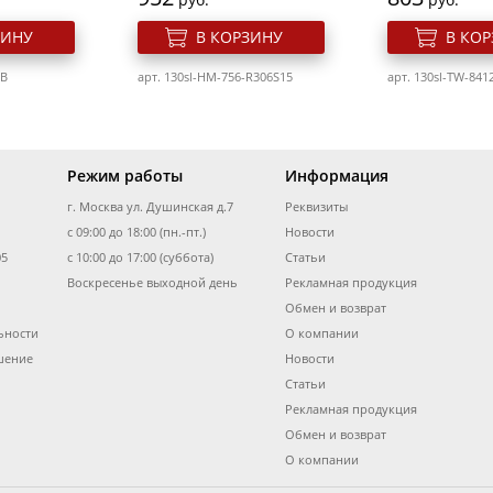
ЗИНУ
В КОРЗИНУ
В КО
1B
арт. 130sl-HM-756-R306S15
арт. 130sl-TW-841
Режим работы
Информация
г. Москва ул. Душинская д.7
Реквизиты
с 09:00 до 18:00 (пн.-пт.)
Новости
05
с 10:00 до 17:00 (суббота)
Статьи
Воскресенье выходной день
Рекламная продукция
Обмен и возврат
ьности
О компании
t line P-
Ман. набор Scarlet line
Ман. набор Scar
метов
В-688 6 предметов
В-588 5 предме
шение
Новости
Статьи
Рекламная продукция
Розн. цена
Розн. цена
169
155
Обмен и возврат
руб.
руб.
О компании
ЗИНУ
В КОРЗИНУ
В КО