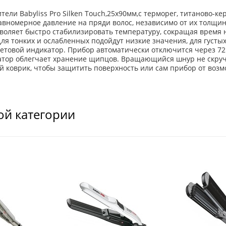
ли Babyliss Pro Silken Touch,25х90мм,с терморег, титаново-к
вномерное давление на пряди волос, независимо от их толщин
оляет быстро стабилизировать температуру, сокращая время н
 Для тонких и ослабленных подойдут низкие значения, для густ
етовой индикатор. Прибор автоматически отключится через 72 
атор облегчает хранение щипцов. Вращающийся шнур не скруч
 коврик, чтобы защитить поверхность или сам прибор от воз
ой категории