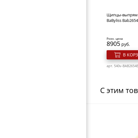
МАШИНКИ ДЛЯ СТРИЖКИ
НОЖНИЦЫ ПОРТНОВСКИЕ
Щипцы-выпрям
BaByliss Bab265
ЗЕРКАЛА
ПЕРЕВОДНЫЕ ТАТУИРОВКИ
Розн. цена
8905
руб.
КОСМЕТИЧКИ
В КОР
ЭЛЕКТРОТОВАРЫ
ВИЗИТНИЦЫ-ПОРТМОНЕ
арт. 540v-BAB2654
ГАЛАНТЕРЕЯ
ОБОРУДОВАНИЕ
С этим то