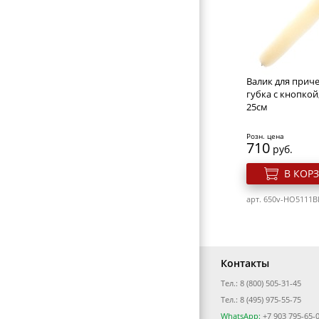
Щипцы-выпрям
BaByliss Pro Bab
Bab2050E
Розн. цена
4269
руб.
Валик для приче
В КОР
губка с кнопкой
25см
арт. 540v-BAB2050
Розн. цена
710
руб.
В КОР
арт. 650v-HO5111B
Контакты
Тел.: 8 (800) 505-31-45
Тел.: 8 (495) 975-55-75
WhatsApp:
+7 903 795-65-