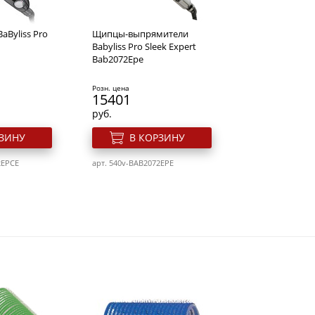
Byliss Pro
Щипцы-выпрямители
Babyliss Pro Sleek Expert
Bab2072Epe
Розн. цена
15401
руб.
РЗИНУ
В КОРЗИНУ
2EPCE
арт. 540v-BAB2072EPE