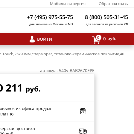
Мобильная версия
Обратная связь
+7 (495) 975-55-75
8 (800) 505-31-45
для звонков из Москвы и МО
для звонков из регионов РФ
0
0
руб.
ВОЙТИ
n Touch,25х90мм,с терморег, титаново-керамическое покрытие,40
артикул: 540v-BAB2670EPE
0 211
руб.
овывоз из офиса продаж
платно
ьерская доставка
00 руб.