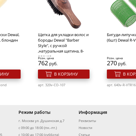
ители
Щипцы для волос BaByliss
Щипцы-выпря
ySleek
Bab2269Tte
Babyliss Pro Sil
Touch,25х90мм,
титаново-кера
покрытие,40 Вт
Розн. цена
Розн. цена
13344
10211
ски Dewal,
Щетка для укладки волос и
Бигуди-липучк
руб.
руб.
ЗИНУ
, блондин
бороды Dewal "Barber
(6шт) Dewal R-V
В КОРЗИНУ
В КО
Style", с ручкой
,натуральная щетина, 8-
E
рядная
арт. 540v-BAB2269TTE
арт. 540v-BAB267
Розн. цена
Розн. цена
762
270
руб.
руб.
ЗИНУ
В КОРЗИНУ
В КО
lond
арт. 320v-CO-107
арт. 640v-R-VTR16
Режим работы
Информация
г. Москва ул. Душинская д.7
Реквизиты
с 09:00 до 18:00 (пн.-пт.)
Новости
05
с 10:00 до 17:00 (суббота)
Статьи