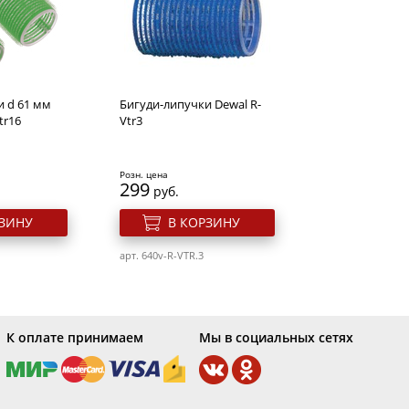
мители
ken
с терморег,
мическое
и d 61 мм
Бигуди-липучки Dewal R-
tr16
Vtr3
РЗИНУ
0EPE
Розн. цена
299
руб.
РЗИНУ
В КОРЗИНУ
арт. 640v-R-VTR.3
К оплате принимаем
Мы в социальных сетях