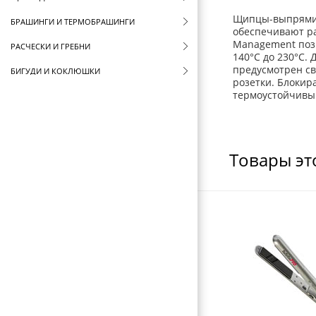
Щипцы-выпрямите
БРАШИНГИ И ТЕРМОБРАШИНГИ
обеспечивают ра
Management позв
РАСЧЕСКИ И ГРЕБНИ
140°C до 230°C.
предусмотрен св
БИГУДИ И КОКЛЮШКИ
розетки. Блокир
термоустойчивый
РЕЗИНКИ И ШПИЛЬКИ ДЛЯ ВОЛОС
НОЖНИЦЫ ПАРИКМАХЕРСКИЕ
ПАРИКМАХЕРСКИЕ ПРИНАДЛЕЖНОСТИ
Товары эт
ФЕНЫ ДЛЯ ВОЛОС
ЩИПЦЫ ДЛЯ ВОЛОС
HARIZMA
DEWAL
BABYLISS
ПЛОЙКИ ДЛЯ ВОЛОС