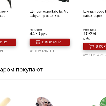
ители
Щипцы-гофре Babyliss Pro
Щипцы-гофре Ba
4Epe
BabyCrimp Bab2151E
Bab2512Epce
Розн. цена
Розн. цена
4470
10894
руб.
руб.
ЗИНУ
В КОРЗИНУ
В КО
EPE
арт. 540v-BAB2151E
арт. 540v-BAB251
варом покупают