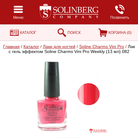
Меню
Позвонить
КАТАЛОГ
ПОИСК
КОРЗИНА (
0
)
Главная
/
Каталог
/
Лаки для ногтей
/
Soline Charms Vini Pro
/
Лак
с гель эффектом Soline Charms Vini Pro Weekly (13 мл) 082