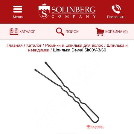
Меню
Позвонить
КАТАЛОГ
ПОИСК
КОРЗИНА (
0
)
Главная
/
Каталог
/
Резинки и шпильки для волос
/
Шпильки и
невидимки
/
Шпильки Dewal Slt60V-3/60