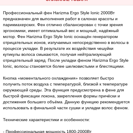
Профессиональный фен Harizma Ergo Style Ionic 2000Вт
предназначен для выполнения работ в салонах красоты и
парикмахерских. Фен отлично сбалансирован с точки зрения
эргономики, имеет оптимальный вес и мощный, надёжный
мотор. Фен Harizma Ergo Style Ionic оснащён генератором
отрицательных ионов, излучаемых непосредственно в волосы в
процессе укладки. В результате их воздействия чешуйки
кутикулы волоса смыкаются, получая нейтрализующий
отрицательный заряд. После укладки феном Harizma Ergo Style
Ionic, волосы становятся более шелковистыми и блестящими.
Кнопка «моментального охлаждения» позволяет быстро
получить поток воздуха с температурой, близкой к температуре
окружающей среды. Эта функция предусмотрена в фене для
быстрой фиксации локона, закрепления формы причёски и
достижения большего объёма. Данную функцию рекомендуется
использовать в финальной части сушки и укладки волос феном.
Технические характеристики и особенности:
- Профессиональная мощность 1800-2000Вт