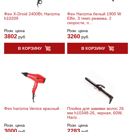
Фен X-Droid 2400Вт, Harizma
Фен Harizma белый 1900 W
h10209
Elfin, 3 темп.режима, 2
скорости, п...
Розн. цена
Розн. цена
3802
3260
руб.
руб.
В КОРЗИНУ
В КОРЗИНУ
Фен harizma Venice красный
Плойка для завивки волос 26
мм h10348-26, черная, 60W,
Hariz...
Розн. цена
Розн. цена
3000
2283
руб.
руб.