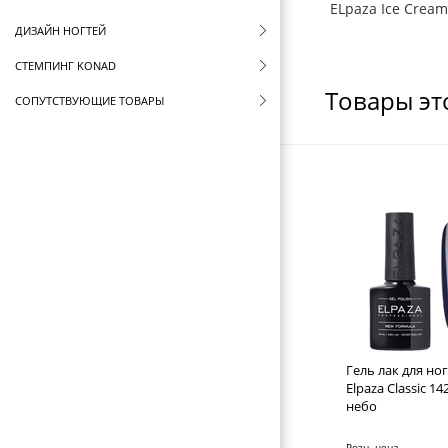
ELpaza Ice Crea
ДИЗАЙН НОГТЕЙ
СТЕМПИНГ KONAD
Товары эт
СОПУТСТВУЮЩИЕ ТОВАРЫ
СТЕРИЛИЗАТОРЫ И ВОСКОПЛАВЫ
ФУТЛЯРЫ И ЧЕХЛЫ
ЩЕТКИ ДЛЯ ВОЛОС
БРАШИНГИ И ТЕРМОБРАШИНГИ
РАСЧЕСКИ И ГРЕБНИ
БИГУДИ И КОКЛЮШКИ
РЕЗИНКИ И ШПИЛЬКИ ДЛЯ ВОЛОС
Гель лак для ног
НОЖНИЦЫ ПАРИКМАХЕРСКИЕ
Elpaza Classic 1
небо
ПАРИКМАХЕРСКИЕ ПРИНАДЛЕЖНОСТИ
Розн. цена