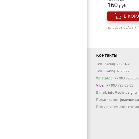
ФЕНЫ ДЛЯ ВОЛОС
160
руб.
ЩИПЦЫ ДЛЯ ВОЛОС
В КОР
ПЛОЙКИ ДЛЯ ВОЛОС
арт. 275e-CLASSIK-
МАШИНКИ ДЛЯ СТРИЖКИ
НОЖНИЦЫ ПОРТНОВСКИЕ
Контакты
ЗЕРКАЛА
Тел.: 8 (800) 505-31-45
ПЕРЕВОДНЫЕ ТАТУИРОВКИ
Тел.: 8 (495) 975-55-75
КОСМЕТИЧКИ
WhatsApp:
+7 903 795-65-
Viber:
+7 903 795-65-05
ЭЛЕКТРОТОВАРЫ
E-mail:
info@solinberg.ru
ВИЗИТНИЦЫ-ПОРТМОНЕ
Политика конфиденциал
Гель лак для ног
Elpaza Classic 07
Пользовательское согла
ГАЛАНТЕРЕЯ
Искушение
ОБОРУДОВАНИЕ
Розн. цена
160
руб.