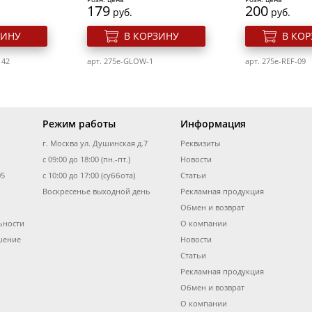
179
200
руб.
руб.
ЗИНУ
В КОРЗИНУ
В КО
142
арт. 275e-GLOW-1
арт. 275e-REF-09
Режим работы
Информация
г. Москва ул. Душинская д.7
Реквизиты
с 09:00 до 18:00 (пн.-пт.)
Новости
05
с 10:00 до 17:00 (суббота)
Статьи
Воскресенье выходной день
Рекламная продукция
Обмен и возврат
ьности
О компании
тей 10 мл.
Гель лак для ногтей 10 мл.
Гель лак для но
9
ELPAZA GLOW IN THE DARK
Elpaza Classic 
шение
Новости
№ 10 (светящийся в
корица
Статьи
темноте)
Рекламная продукция
Розн. цена
Розн. цена
179
160
Обмен и возврат
руб.
руб.
О компании