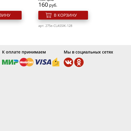
160
руб.
РЗИНУ
В КОРЗИНУ
арт. 275e-CLASSIK-128
К оплате принимаем
Мы в социальных сетях
гтей 10 мл.
Гель лак для ногтей 10 мл.
005 Пряная
Elpaza Charm 039 Дикая
вишня
Розн. цена
160
руб.