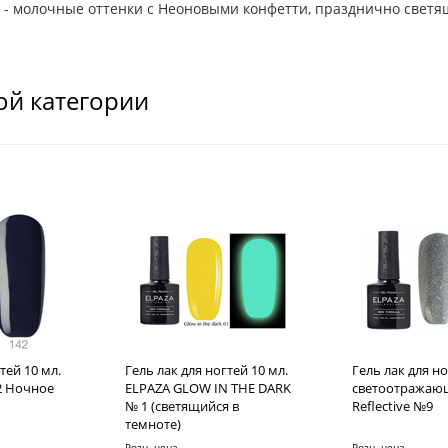
m - молочные оттенки с Неоновыми конфетти, празднично свет
ой категории
тей 10 мл.
Гель лак для ногтей 10 мл.
Гель лак для но
42 Ночное
ELPAZA GLOW IN THE DARK
светоотражающ
№ 1 (светящийся в
Reflective №9
темноте)
Розн. цена
Розн. цена