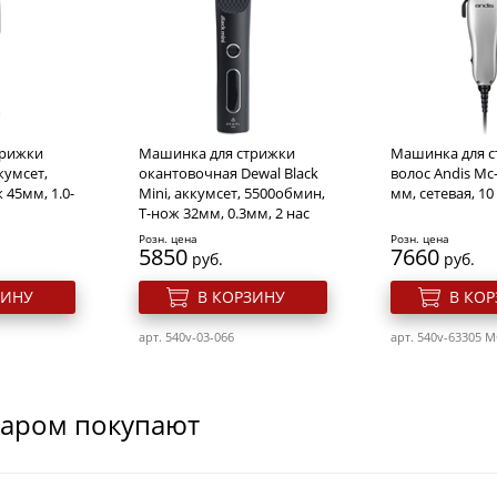
трижки
Машинка для стрижки
Машинка для 
ккумсет,
окантовочная Dewal Black
волос Andis Mc-2
 45мм, 1.0-
Mini, аккумсет, 5500обмин,
мм, сетевая, 10
Т-нож 32мм, 0.3мм, 2 нас
Розн. цена
Розн. цена
5850
7660
руб.
руб.
ЗИНУ
В КОРЗИНУ
В КО
арт. 540v-03-066
арт. 540v-63305 M
варом покупают