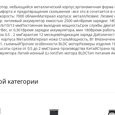
тор, небьющийся металлический корпус,эргономичная форма с
форта и предотвращения скольжения –все это в сочетается в
корость: 7000 об/минМатериал корпуса: металлЛезвие: Лезвие с
р: литиевый аккумулятор емкостью 2500 мАчВремя зарядки: 18
4,5/6/10/13 мм)Постоянная выходная мощностьСрок службы двига
кгВес, кг 0,361Время зарядки аккумулятора, мин 180Время работы о
за 0,5 - 2 ммГарантия 12 месяцевИндикация заряда ДаКоличест
 корпуса МеталлМатериал ножа СтальМощность, Вт 8Назначени
1, съемныйПрочие особенности BLDC моторРазмеры изделия 183 
ысоты среза от 0,5 до 2 ммСтрана производства КитайСтрана
умулятора Литий-ионный (Li-Ion)Тип мотора BLDCТип питания
ой категории