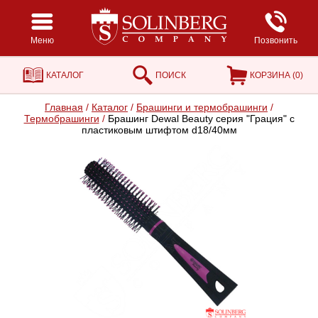
Меню
Позвонить
КАТАЛОГ
ПОИСК
КОРЗИНА (
0
)
Главная
/
Каталог
/
Брашинги и термобрашинги
/
Термобрашинги
/
Брашинг Dewal Beauty серия "Грация" с
пластиковым штифтом d18/40мм