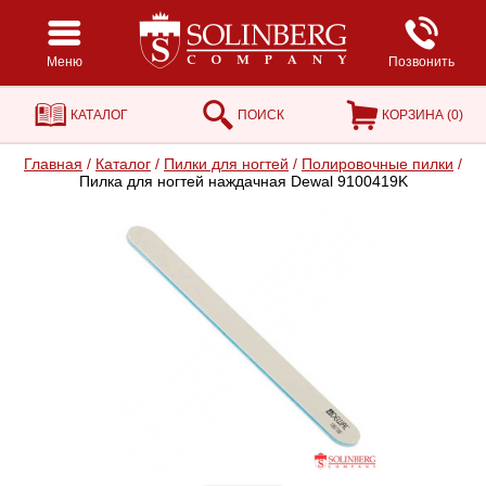
Меню
Позвонить
КАТАЛОГ
ПОИСК
КОРЗИНА (
0
)
Главная
/
Каталог
/
Пилки для ногтей
/
Полировочные пилки
/
Пилка для ногтей наждачная Dewal 9100419K